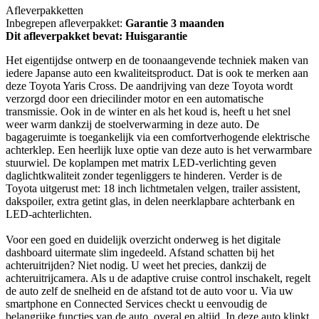
Afleverpakketten
Inbegrepen afleverpakket:
Garantie 3 maanden
Dit afleverpakket bevat: Huisgarantie
Het eigentijdse ontwerp en de toonaangevende techniek maken van
iedere Japanse auto een kwaliteitsproduct. Dat is ook te merken aan
deze Toyota Yaris Cross. De aandrijving van deze Toyota wordt
verzorgd door een driecilinder motor en een automatische
transmissie. Ook in de winter en als het koud is, heeft u het snel
weer warm dankzij de stoelverwarming in deze auto. De
bagageruimte is toegankelijk via een comfortverhogende elektrische
achterklep. Een heerlijk luxe optie van deze auto is het verwarmbare
stuurwiel. De koplampen met matrix LED-verlichting geven
daglichtkwaliteit zonder tegenliggers te hinderen. Verder is de
Toyota uitgerust met: 18 inch lichtmetalen velgen, trailer assistent,
dakspoiler, extra getint glas, in delen neerklapbare achterbank en
LED-achterlichten.
Voor een goed en duidelijk overzicht onderweg is het digitale
dashboard uitermate slim ingedeeld. Afstand schatten bij het
achteruitrijden? Niet nodig. U weet het precies, dankzij de
achteruitrijcamera. Als u de adaptive cruise control inschakelt, regelt
de auto zelf de snelheid en de afstand tot de auto voor u. Via uw
smartphone en Connected Services checkt u eenvoudig de
belangrijke functies van de auto, overal en altijd. In deze auto klinkt