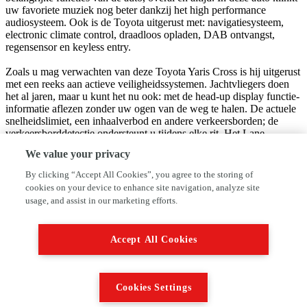
uw favoriete muziek nog beter dankzij het high performance
audiosysteem. Ook is de Toyota uitgerust met: navigatiesysteem,
electronic climate control, draadloos opladen, DAB ontvangst,
regensensor en keyless entry.
Zoals u mag verwachten van deze Toyota Yaris Cross is hij uitgerust
met een reeks aan actieve veiligheidssystemen. Jachtvliegers doen
het al jaren, maar u kunt het nu ook: met de head-up display functie-
informatie aflezen zonder uw ogen van de weg te halen. De actuele
snelheidslimiet, een inhaalverbod en andere verkeersborden; de
verkeersborddetectie ondersteunt u tijdens elke rit. Het Lane-
keeping systeem garandeert dat u zich niet onverhoeds buiten de
We value your privacy
lijnen van de rijstrook begeeft. In deze Toyota vinden we verder een
dodehoekdetectie, accident avoidance system, forward collision
By clicking “Accept All Cookies”, you agree to the storing of
warning system, hill hold functie, brake assist en
cookies on your device to enhance site navigation, analyze site
bandenspanningcontrolesysteem.
usage, and assist in our marketing efforts.
Als dit de auto is die u zoekt, wacht dan niet langer en plan direct
online een proefrit.
Accept All Cookies
Deze occasion wordt standaard geleverd met 3 maanden
huisgarantie.
Cookies Settings
Aan fouten/vergissingen in deze advertentie kunnen geen rechten
ontleend worden.