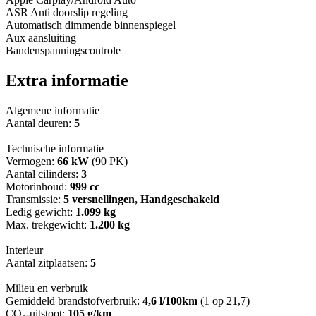
ASR Anti doorslip regeling
Automatisch dimmende binnenspiegel
Aux aansluiting
Bandenspanningscontrole
Extra informatie
Algemene informatie
Aantal deuren:
5
Technische informatie
Vermogen:
66 kW
(90 PK)
Aantal cilinders:
3
Motorinhoud:
999 cc
Transmissie:
5 versnellingen, Handgeschakeld
Ledig gewicht:
1.099 kg
Max. trekgewicht:
1.200 kg
Interieur
Aantal zitplaatsen:
5
Milieu en verbruik
Gemiddeld brandstofverbruik:
4,6 l/100km
(1 op 21,7)
CO₂-uitstoot:
105 g/km