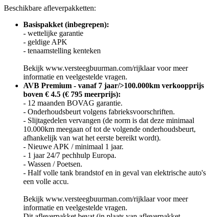
Beschikbare afleverpakketten:
Basispakket (inbegrepen):
- wettelijke garantie
- geldige APK
- tenaamstelling kenteken
Bekijk www.versteegbuurman.com/rijklaar voor meer
informatie en veelgestelde vragen.
AVB Premium - vanaf 7 jaar/>100.000km verkoopprijs
boven € 4.5 (€ 795 meerprijs):
- 12 maanden BOVAG garantie.
- Onderhoudsbeurt volgens fabrieksvoorschriften.
- Slijtagedelen vervangen (de norm is dat deze minimaal
10.000km meegaan of tot de volgende onderhoudsbeurt,
afhankelijk van wat het eerste bereikt wordt).
- Nieuwe APK / minimaal 1 jaar.
- 1 jaar 24/7 pechhulp Europa.
- Wassen / Poetsen.
- Half volle tank brandstof en in geval van elektrische auto's
een volle accu.
Bekijk www.versteegbuurman.com/rijklaar voor meer
informatie en veelgestelde vragen.
Dit afleverpakket bevat (in plaats van afleverpakket