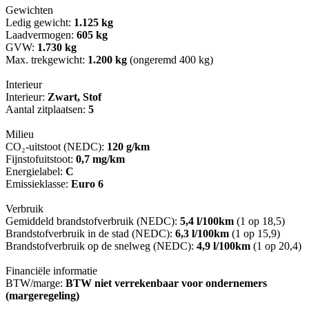
Gewichten
Ledig gewicht:
1.125 kg
Laadvermogen:
605 kg
GVW:
1.730 kg
Max. trekgewicht:
1.200 kg
(ongeremd 400 kg)
Interieur
Interieur:
Zwart, Stof
Aantal zitplaatsen:
5
Milieu
CO₂-uitstoot (NEDC):
120 g/km
Fijnstofuitstoot:
0,7 mg/km
Energielabel:
C
Emissieklasse:
Euro 6
Verbruik
Gemiddeld brandstofverbruik (NEDC):
5,4 l/100km
(1 op 18,5)
Brandstofverbruik in de stad (NEDC):
6,3 l/100km
(1 op 15,9)
Brandstofverbruik op de snelweg (NEDC):
4,9 l/100km
(1 op 20,4)
Financiële informatie
BTW/marge:
BTW niet verrekenbaar voor ondernemers
(margeregeling)