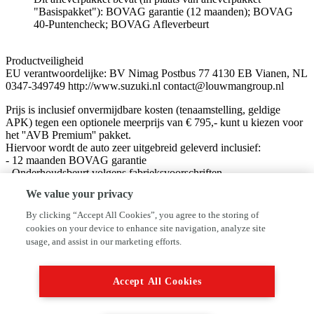
"Basispakket"): BOVAG garantie (12 maanden); BOVAG
40-Puntencheck; BOVAG Afleverbeurt
Productveiligheid
EU verantwoordelijke: BV Nimag Postbus 77 4130 EB Vianen, NL
0347-349749 http://www.suzuki.nl contact@louwmangroup.nl
Prijs is inclusief onvermijdbare kosten (tenaamstelling, geldige
APK) tegen een optionele meerprijs van € 795,- kunt u kiezen voor
het ''AVB Premium'' pakket.
Hiervoor wordt de auto zeer uitgebreid geleverd inclusief:
- 12 maanden BOVAG garantie
- Onderhoudsbeurt volgens fabrieksvoorschriften.
- Slijtagedelen vervangen (de norm is dat deze minimaal 10.000km
We value your privacy
meegaan óf tot de volgende onderhoudsbeurt, afhankelijk van wat
het eerste bereikt wordt).
By clicking “Accept All Cookies”, you agree to the storing of
- Nieuwe APK / minimaal 1 jaar.
cookies on your device to enhance site navigation, analyze site
- Wassen / Poetsen.
usage, and assist in our marketing efforts.
- Half volle tank brandstof en in geval van elektrische auto's een
volle accu.
Accept All Cookies
Meer informatie en veelgestelde vragen kijk op:
www.versteegbuurman.com/rijklaar
Wilt u deze auto komen bewonderen? 0342-491091 of