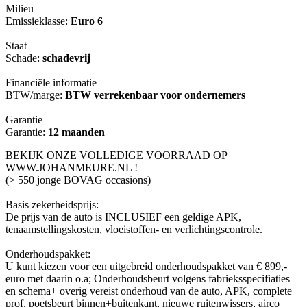
Milieu
Emissieklasse:
Euro 6
Staat
Schade:
schadevrij
Financiële informatie
BTW/marge:
BTW verrekenbaar voor ondernemers
Garantie
Garantie:
12 maanden
BEKIJK ONZE VOLLEDIGE VOORRAAD OP
WWW.JOHANMEURE.NL !
(> 550 jonge BOVAG occasions)
Basis zekerheidsprijs:
De prijs van de auto is INCLUSIEF een geldige APK,
tenaamstellingskosten, vloeistoffen- en verlichtingscontrole.
Onderhoudspakket:
U kunt kiezen voor een uitgebreid onderhoudspakket van € 899,-
euro met daarin o.a; Onderhoudsbeurt volgens fabrieksspecifiaties
en schema+ overig vereist onderhoud van de auto, APK, complete
prof. poetsbeurt binnen+buitenkant, nieuwe ruitenwissers, airco