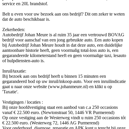
service en 20L brandstof.
Belt u even voor uw bezoek aan ons bedrijf? Dit om zeker te weten
dat de auto beschikbaar is.
Zekerheden:
Autobedrijf Johan Meure is al ruim 35 jaar een vertrouwd BOVAG
bedrijf voor aanschaf van een jong gebruikte auto. Een auto kopen
bij Autobedrijf Johan Meure houdt in dat deze auto, een duidelijke
aantoonbare historie heeft, geen voormalig total-loss auto is, een
gegarandeerde kilometerstand heeft en geen voormalige taxi, lesauto
of hulpdiensten-auto is.
Inruil/taxatie:
Bij bezoek aan ons bedrijf heeft u binnen 15 minuten een
gegarandeerd bod op uw inruil/inkoop-auto. Voor een inruilindicatie
gaat u naar onze website (www.johanmeure.nl) en klikt u op
'Taxatie'.
Vestigingen / locaties :
Bij onze hoofdvestiging staat een aanbod van c.a 250 occasions
vanaf € 22.500 euro. (Newtonstraat 50, 1446 VR Purmerend)
Op onze vestiging aan de Westerweg vindt u ruim 250 occasions tót
€ 22.500 euro. (Westerweg 72, 1446 AG Purmerend)
Voor onderhoud, diagnose, reparatie en APK kunt u terecht bij onze