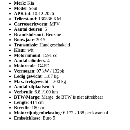
Merk
: Kia
Model
: Soul
APK tot
: 10-12-2026
Tellerstand
: 130836 KM
Carrosserievorm
: MPV
Aantal deuren
: 5
Brandstofsoort
: Benzine
Bouwjaar
: 2015
Transmissie
: Handgeschakeld
Kleur
: wit
Motorinhoud
: 1591 cc
Aantal cilinders
: 4
Motorcode
: G4FD
Vermogen
: 97 kW / 132pk
Ledig gewicht
: 1187 kg
Max. trekgewicht
: 1300 kg
Aantal zitplaatsen
: 5
Verbruik
: 6.8 l/100 km
BTW/Marge
: Marge, de BTW is niet aftrekbaar
Lengte
: 414 cm
Breedte
: 180 cm
Motorrijtuigenbelasting
: € 172 - 188 per kwartaal
Emissieklasse
: Euro 5