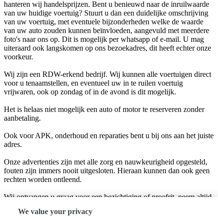
hanteren wij handelsprijzen. Bent u benieuwd naar de inruilwaarde
van uw huidige voertuig? Stuurt u dan een duidelijke omschrijving
van uw voertuig, met eventuele bijzonderheden welke de waarde
van uw auto zouden kunnen beïnvloeden, aangevuld met meerdere
foto's naar ons op. Dit is mogelijk per whatsapp of e-mail. U mag
uiteraard ook langskomen op ons bezoekadres, dit heeft echter onze
voorkeur.
Wij zijn een RDW-erkend bedrijf. Wij kunnen alle voertuigen direct
voor u tenaamstellen, en eventueel uw in te ruilen voertuig
vrijwaren, ook op zondag of in de avond is dit mogelijk.
Het is helaas niet mogelijk een auto of motor te reserveren zonder
aanbetaling.
Ook voor APK, onderhoud en reparaties bent u bij ons aan het juiste
adres.
Onze advertenties zijn met alle zorg en nauwkeurigheid opgesteld,
fouten zijn immers nooit uitgesloten. Hieraan kunnen dan ook geen
rechten worden ontleend.
Wij ontvangen u graag voor een bezichtiging of proefrit, neem altijd
voor vertrek telefonisch contact op via onderstaande
We value your privacy
contactgegevens, dit om eventuele teleurstellingen te voorkomen.