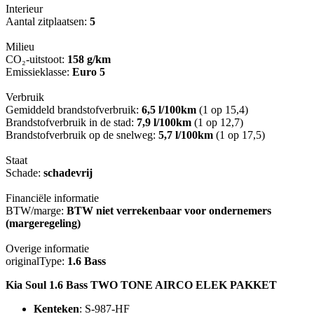
Interieur
Aantal zitplaatsen:
5
Milieu
CO₂-uitstoot:
158 g/km
Emissieklasse:
Euro 5
Verbruik
Gemiddeld brandstofverbruik:
6,5 l/100km
(1 op 15,4)
Brandstofverbruik in de stad:
7,9 l/100km
(1 op 12,7)
Brandstofverbruik op de snelweg:
5,7 l/100km
(1 op 17,5)
Staat
Schade:
schadevrij
Financiële informatie
BTW/marge:
BTW niet verrekenbaar voor ondernemers
(margeregeling)
Overige informatie
originalType:
1.6 Bass
Kia Soul 1.6 Bass TWO TONE AIRCO ELEK PAKKET
Kenteken
: S-987-HF