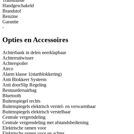
Transmissie
Handgeschakeld
Brandstof
Benzine
Garantie
-
Opties en Accessoires
Achterbank in delen neerklapbaar
Achterruitwisser
Achterspoiler
Airco
Alarm klasse 1(startblokkering)
Anti Blokkeer Systeem
Anti doorSlip Regeling
Bestuurdersairbag
Bluetooth
Buitenspiegel rechts
Buitenspiegels elektrisch verstel- en verwarmbaar
Buitenspiegels elektrisch verstelbaar
Centrale vergrendeling
Centrale vergrendeling met afstandsbediening
Elektrische ramen voor
Elektrische ramen voor en achter