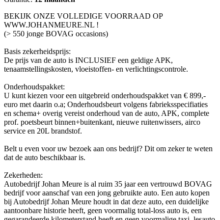
BEKIJK ONZE VOLLEDIGE VOORRAAD OP
WWW.JOHANMEURE.NL !
(> 550 jonge BOVAG occasions)
Basis zekerheidsprijs:
De prijs van de auto is INCLUSIEF een geldige APK,
tenaamstellingskosten, vloeistoffen- en verlichtingscontrole.
Onderhoudspakket:
U kunt kiezen voor een uitgebreid onderhoudspakket van € 899,-
euro met daarin o.a; Onderhoudsbeurt volgens fabrieksspecifiaties
en schema+ overig vereist onderhoud van de auto, APK, complete
prof. poetsbeurt binnen+buitenkant, nieuwe ruitenwissers, airco
service en 20L brandstof.
Belt u even voor uw bezoek aan ons bedrijf? Dit om zeker te weten
dat de auto beschikbaar is.
Zekerheden:
Autobedrijf Johan Meure is al ruim 35 jaar een vertrouwd BOVAG
bedrijf voor aanschaf van een jong gebruikte auto. Een auto kopen
bij Autobedrijf Johan Meure houdt in dat deze auto, een duidelijke
aantoonbare historie heeft, geen voormalig total-loss auto is, een
gegarandeerde kilometerstand heeft en geen voormalige taxi, lesauto