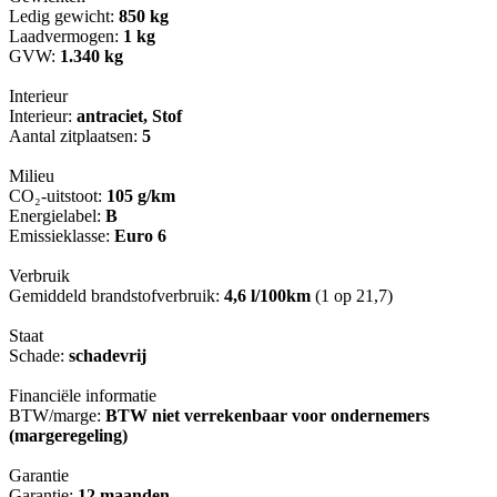
Ledig gewicht:
850 kg
Laadvermogen:
1 kg
GVW:
1.340 kg
Interieur
Interieur:
antraciet, Stof
Aantal zitplaatsen:
5
Milieu
CO₂-uitstoot:
105 g/km
Energielabel:
B
Emissieklasse:
Euro 6
Verbruik
Gemiddeld brandstofverbruik:
4,6 l/100km
(1 op 21,7)
Staat
Schade:
schadevrij
Financiële informatie
BTW/marge:
BTW niet verrekenbaar voor ondernemers
(margeregeling)
Garantie
Garantie:
12 maanden