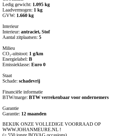
Ledig gewicht:
1.095 kg
Laadvermogen:
1 kg
GVW:
1.660 kg
Interieur
Interieur:
antraciet, Stof
Aantal zitplaatsen:
5
Milieu
CO₂-uitstoot:
1 g/km
Energielabel:
B
Emissieklasse:
Euro 0
Staat
Schade:
schadevrij
Financiële informatie
BTW/marge:
BTW verrekenbaar voor ondernemers
Garantie
Garantie:
12 maanden
BEKIJK ONZE VOLLEDIGE VOORRAAD OP
WWW.JOHANMEURE.NL !
(> 550 jonge BOVAG occasions)