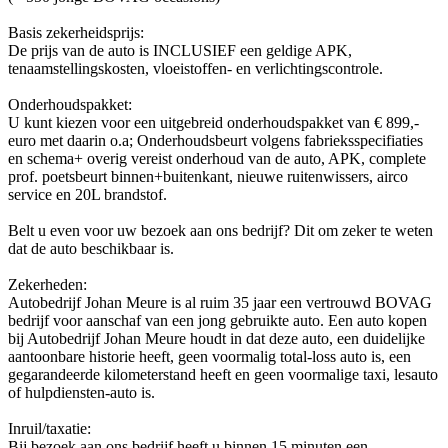
Basis zekerheidsprijs:
De prijs van de auto is INCLUSIEF een geldige APK,
tenaamstellingskosten, vloeistoffen- en verlichtingscontrole.
Onderhoudspakket:
U kunt kiezen voor een uitgebreid onderhoudspakket van € 899,-
euro met daarin o.a; Onderhoudsbeurt volgens fabrieksspecifiaties
en schema+ overig vereist onderhoud van de auto, APK, complete
prof. poetsbeurt binnen+buitenkant, nieuwe ruitenwissers, airco
service en 20L brandstof.
Belt u even voor uw bezoek aan ons bedrijf? Dit om zeker te weten
dat de auto beschikbaar is.
Zekerheden:
Autobedrijf Johan Meure is al ruim 35 jaar een vertrouwd BOVAG
bedrijf voor aanschaf van een jong gebruikte auto. Een auto kopen
bij Autobedrijf Johan Meure houdt in dat deze auto, een duidelijke
aantoonbare historie heeft, geen voormalig total-loss auto is, een
gegarandeerde kilometerstand heeft en geen voormalige taxi, lesauto
of hulpdiensten-auto is.
Inruil/taxatie:
Bij bezoek aan ons bedrijf heeft u binnen 15 minuten een