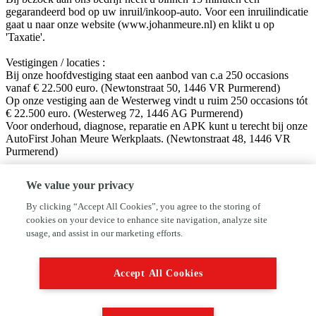
gegarandeerd bod op uw inruil/inkoop-auto. Voor een inruilindicatie
gaat u naar onze website (www.johanmeure.nl) en klikt u op
'Taxatie'.
Vestigingen / locaties :
Bij onze hoofdvestiging staat een aanbod van c.a 250 occasions
vanaf € 22.500 euro. (Newtonstraat 50, 1446 VR Purmerend)
Op onze vestiging aan de Westerweg vindt u ruim 250 occasions tót
€ 22.500 euro. (Westerweg 72, 1446 AG Purmerend)
Voor onderhoud, diagnose, reparatie en APK kunt u terecht bij onze
AutoFirst Johan Meure Werkplaats. (Newtonstraat 48, 1446 VR
Purmerend)
Volg ons op sociale media!
We value your privacy
Facebook: Autobedrijf Johan Meure
Instagram: @autobedrijfjohanmeure
By clicking “Accept All Cookies”, you agree to the storing of
cookies on your device to enhance site navigation, analyze site
Disclaimer:
usage, and assist in our marketing efforts.
Hoewel aan de informatie van deze website de grootst mogelijke
zorg wordt besteed, kan VWE of de adverteerder niet aansprakelijk
worden gesteld voor eventuele onjuiste informatie van welke aard
Accept All Cookies
dan ook. Neem altijd even contact met ons op alvorens uw vertrek
naar ons toe, dan kunnen wij zien of de auto beschikbaar is en deze
voor u klaar zetten.