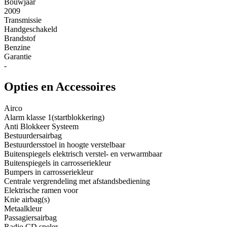
Bouwjaar
2009
Transmissie
Handgeschakeld
Brandstof
Benzine
Garantie
-
Opties en Accessoires
Airco
Alarm klasse 1(startblokkering)
Anti Blokkeer Systeem
Bestuurdersairbag
Bestuurdersstoel in hoogte verstelbaar
Buitenspiegels elektrisch verstel- en verwarmbaar
Buitenspiegels in carrosseriekleur
Bumpers in carrosseriekleur
Centrale vergrendeling met afstandsbediening
Elektrische ramen voor
Knie airbag(s)
Metaalkleur
Passagiersairbag
Radio CD speler