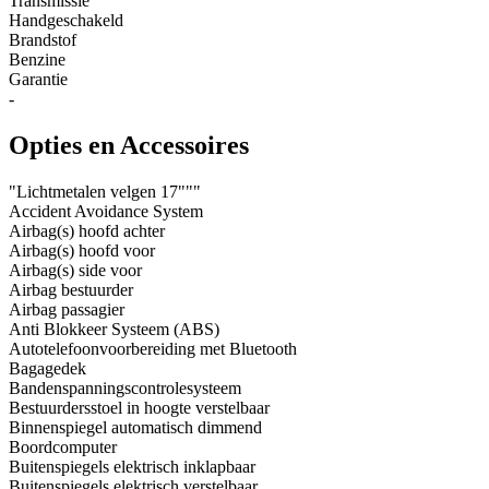
Transmissie
Handgeschakeld
Brandstof
Benzine
Garantie
-
Opties en Accessoires
"Lichtmetalen velgen 17"""
Accident Avoidance System
Airbag(s) hoofd achter
Airbag(s) hoofd voor
Airbag(s) side voor
Airbag bestuurder
Airbag passagier
Anti Blokkeer Systeem (ABS)
Autotelefoonvoorbereiding met Bluetooth
Bagagedek
Bandenspanningscontrolesysteem
Bestuurdersstoel in hoogte verstelbaar
Binnenspiegel automatisch dimmend
Boordcomputer
Buitenspiegels elektrisch inklapbaar
Buitenspiegels elektrisch verstelbaar