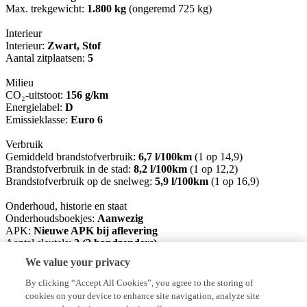
Max. trekgewicht:
1.800 kg
(ongeremd 725 kg)
Interieur
Interieur:
Zwart, Stof
Aantal zitplaatsen:
5
Milieu
CO₂-uitstoot:
156 g/km
Energielabel:
D
Emissieklasse:
Euro 6
Verbruik
Gemiddeld brandstofverbruik:
6,7 l/100km
(1 op 14,9)
Brandstofverbruik in de stad:
8,2 l/100km
(1 op 12,2)
Brandstofverbruik op de snelweg:
5,9 l/100km
(1 op 16,9)
Onderhoud, historie en staat
Onderhoudsboekjes:
Aanwezig
APK:
Nieuwe APK bij aflevering
Aantal sleutels:
2 (2 handzenders)
We value your privacy
Financiële informatie
BTW/marge:
BTW niet verrekenbaar voor ondernemers
By clicking “Accept All Cookies”, you agree to the storing of
(margeregeling)
cookies on your device to enhance site navigation, analyze site