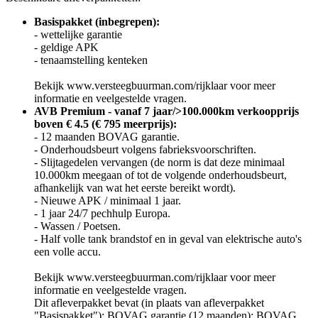
Basispakket (inbegrepen):
- wettelijke garantie
- geldige APK
- tenaamstelling kenteken
Bekijk www.versteegbuurman.com/rijklaar voor meer
informatie en veelgestelde vragen.
AVB Premium - vanaf 7 jaar/>100.000km verkoopprijs
boven € 4.5 (€ 795 meerprijs):
- 12 maanden BOVAG garantie.
- Onderhoudsbeurt volgens fabrieksvoorschriften.
- Slijtagedelen vervangen (de norm is dat deze minimaal
10.000km meegaan of tot de volgende onderhoudsbeurt,
afhankelijk van wat het eerste bereikt wordt).
- Nieuwe APK / minimaal 1 jaar.
- 1 jaar 24/7 pechhulp Europa.
- Wassen / Poetsen.
- Half volle tank brandstof en in geval van elektrische auto's
een volle accu.
Bekijk www.versteegbuurman.com/rijklaar voor meer
informatie en veelgestelde vragen.
Dit afleverpakket bevat (in plaats van afleverpakket
"Basispakket"): BOVAG garantie (12 maanden); BOVAG