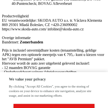
40-Puntencheck; BOVAG Afleverbeurt
Productveiligheid
EU verantwoordelijke: SKODA AUTO a.s. tr. Václava Klementa
869 29301 Mladá Boleslav, CZ +420-236090002
https://www.skoda-auto.com/ infoline@skoda-auto.cz
Overige informatie
Bandenset:
Zomerbanden
Prijs is inclusief onvermijdbare kosten (tenaamstelling, geldige
APK) tegen een optionele meerprijs van € 795,- kunt u kiezen voor
het ''AVB Premium'' pakket.
Hiervoor wordt de auto zeer uitgebreid geleverd inclusief:
- 12 maanden BOVAG garantie
- Onderhoudsbeurt volgens fabrieksvoorschriften.
- Slijtagedelen vervangen (de norm is dat deze minimaal 10.000km
We value your privacy
meegaan óf tot de volgende onderhoudsbeurt, afhankelijk van wat
het eerste bereikt wordt).
By clicking “Accept All Cookies”, you agree to the storing of
- Nieuwe APK / minimaal 1 jaar.
cookies on your device to enhance site navigation, analyze site
- Wassen / Poetsen.
usage, and assist in our marketing efforts.
- Half volle tank brandstof en in geval van elektrische auto's een
volle accu.