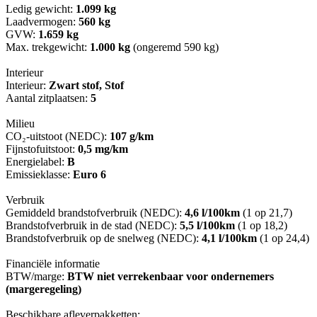
Ledig gewicht:
1.099 kg
Laadvermogen:
560 kg
GVW:
1.659 kg
Max. trekgewicht:
1.000 kg
(ongeremd 590 kg)
Interieur
Interieur:
Zwart stof, Stof
Aantal zitplaatsen:
5
Milieu
CO₂-uitstoot (NEDC):
107 g/km
Fijnstofuitstoot:
0,5 mg/km
Energielabel:
B
Emissieklasse:
Euro 6
Verbruik
Gemiddeld brandstofverbruik (NEDC):
4,6 l/100km
(1 op 21,7)
Brandstofverbruik in de stad (NEDC):
5,5 l/100km
(1 op 18,2)
Brandstofverbruik op de snelweg (NEDC):
4,1 l/100km
(1 op 24,4)
Financiële informatie
BTW/marge:
BTW niet verrekenbaar voor ondernemers
(margeregeling)
Beschikbare afleverpakketten: