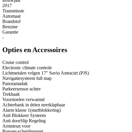
Bouwjaar
2017
Transmissie
Automaat
Brandstof
Benzine
Garantie
-
Opties en Accessoires
Cruise control
Electronic climate controle
Lichtmetalen velgen 17" Savio Antraciet (PJS)
Navigatiesysteem full map
Panoramadak
Parkeersensor achter
Trekhaak
Voorstoelen verwarmd
Achterbank in delen neerklapbaar
Alarm klasse 1(startblokkering)
Anti Blokkeer Systeem
Anti doorSlip Regeling
Armsteun voor
Bagage-scheidingsnet