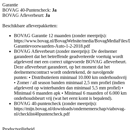
Garantie
BOVAG 40-Puntencheck:
Ja
BOVAG Afleverbeurt:
Ja
Beschikbare afleverpakketten:
BOVAG Garantie 12 maanden (zonder meerprijs):
https://www.bovag.nl/BovagWebsite/media/BovagMediaFile
Garantievoorwaarden-Auto-1-2-2018.pdf
BOVAG Afleverbeurt (zonder meerprijs): De deelnemer
garandeert dat het betreffende geadverteerde voertuig wordt
afgeleverd met een correct uitgevoerde BOVAG afleverbeurt.
Deze afleverbeurt garandeert, op het moment dat het
deelnemerscontract wordt ondertekend, de navolgende
punten: • Distributieriem minimaal 10.000 km onderhoudsvrij
• Zomer / all season banden minimaal 2,5 mm profiel (indien
afgeleverd op winterbanden dan minimaal 5,5 mm profiel) •
Minimaal 6 maanden apk • Minimaal 6 maanden of 6.000 km
onderhoudsbeurt vrij (wat het eerst komt is bepalend).
BOVAG 40-puntencheck (zonder meerprijs):
https://mijn.bovag.nl/downloads/ondernemerschap/viabovag-
nl/checklist40puntencheck.pdf
Productveiligheid