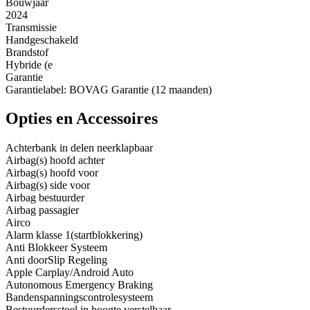
Bouwjaar
2024
Transmissie
Handgeschakeld
Brandstof
Hybride (e
Garantie
Garantielabel: BOVAG Garantie (12 maanden)
Opties en Accessoires
Achterbank in delen neerklapbaar
Airbag(s) hoofd achter
Airbag(s) hoofd voor
Airbag(s) side voor
Airbag bestuurder
Airbag passagier
Airco
Alarm klasse 1(startblokkering)
Anti Blokkeer Systeem
Anti doorSlip Regeling
Apple Carplay/Android Auto
Autonomous Emergency Braking
Bandenspanningscontrolesysteem
Bestuurdersstoel in hoogte verstelbaar