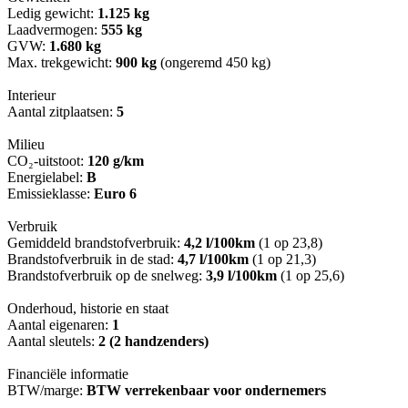
Ledig gewicht:
1.125 kg
Laadvermogen:
555 kg
GVW:
1.680 kg
Max. trekgewicht:
900 kg
(ongeremd 450 kg)
Interieur
Aantal zitplaatsen:
5
Milieu
CO₂-uitstoot:
120 g/km
Energielabel:
B
Emissieklasse:
Euro 6
Verbruik
Gemiddeld brandstofverbruik:
4,2 l/100km
(1 op 23,8)
Brandstofverbruik in de stad:
4,7 l/100km
(1 op 21,3)
Brandstofverbruik op de snelweg:
3,9 l/100km
(1 op 25,6)
Onderhoud, historie en staat
Aantal eigenaren:
1
Aantal sleutels:
2 (2 handzenders)
Financiële informatie
BTW/marge:
BTW verrekenbaar voor ondernemers