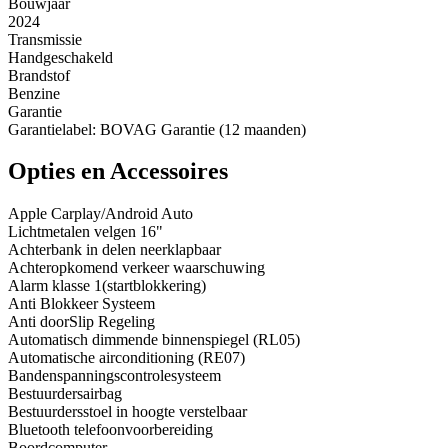
Bouwjaar
2024
Transmissie
Handgeschakeld
Brandstof
Benzine
Garantie
Garantielabel: BOVAG Garantie (12 maanden)
Opties en Accessoires
Apple Carplay/Android Auto
Lichtmetalen velgen 16"
Achterbank in delen neerklapbaar
Achteropkomend verkeer waarschuwing
Alarm klasse 1(startblokkering)
Anti Blokkeer Systeem
Anti doorSlip Regeling
Automatisch dimmende binnenspiegel (RL05)
Automatische airconditioning (RE07)
Bandenspanningscontrolesysteem
Bestuurdersairbag
Bestuurdersstoel in hoogte verstelbaar
Bluetooth telefoonvoorbereiding
Boordcomputer