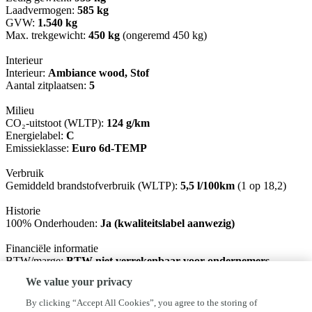
Laadvermogen:
585 kg
GVW:
1.540 kg
Max. trekgewicht:
450 kg
(ongeremd 450 kg)
Interieur
Interieur:
Ambiance wood, Stof
Aantal zitplaatsen:
5
Milieu
CO₂-uitstoot (WLTP):
124 g/km
Energielabel:
C
Emissieklasse:
Euro 6d-TEMP
Verbruik
Gemiddeld brandstofverbruik (WLTP):
5,5 l/100km
(1 op 18,2)
Historie
100% Onderhouden:
Ja (kwaliteitslabel aanwezig)
Financiële informatie
BTW/marge:
BTW niet verrekenbaar voor ondernemers
(margeregeling)
We value your privacy
Garantie
By clicking “Accept All Cookies”, you agree to the storing of
BOVAG 40-Puntencheck:
Ja