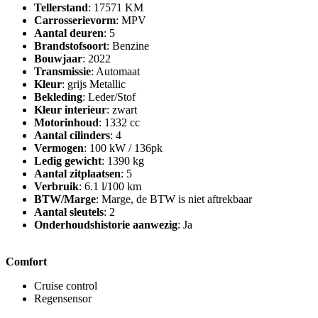
Tellerstand
: 17571 KM
Carrosserievorm
: MPV
Aantal deuren
: 5
Brandstofsoort
: Benzine
Bouwjaar
: 2022
Transmissie
: Automaat
Kleur
: grijs Metallic
Bekleding
: Leder/Stof
Kleur interieur
: zwart
Motorinhoud
: 1332 cc
Aantal cilinders
: 4
Vermogen
: 100 kW / 136pk
Ledig gewicht
: 1390 kg
Aantal zitplaatsen
: 5
Verbruik
: 6.1 l/100 km
BTW/Marge
: Marge, de BTW is niet aftrekbaar
Aantal sleutels
: 2
Onderhoudshistorie aanwezig
: Ja
Comfort
Cruise control
Regensensor