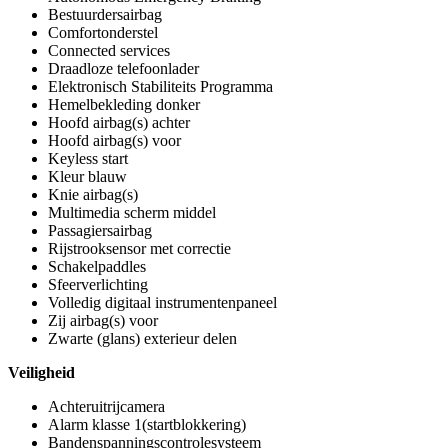
Bestuurdersairbag
Comfortonderstel
Connected services
Draadloze telefoonlader
Elektronisch Stabiliteits Programma
Hemelbekleding donker
Hoofd airbag(s) achter
Hoofd airbag(s) voor
Keyless start
Kleur blauw
Knie airbag(s)
Multimedia scherm middel
Passagiersairbag
Rijstrooksensor met correctie
Schakelpaddles
Sfeerverlichting
Volledig digitaal instrumentenpaneel
Zij airbag(s) voor
Zwarte (glans) exterieur delen
Veiligheid
Achteruitrijcamera
Alarm klasse 1(startblokkering)
Bandenspanningscontrolesysteem