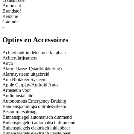
Transmissie
Automaat
Brandstof
Benzine
Garantie
-
Opties en Accessoires
Achterbank in delen neerklapbaar
Achteruitrijcamera
Airco
Alarm klasse 1(startblokkering)
Alarmsysteem uitgebreid
Anti Blokkeer Systeem
Apple Carplay/Android Auto
Armsteun voor
Audio installatie
Autonomous Emergency Braking
Bandenspanningscontrolesysteem
Bestuurdersairbag
Binnenspiegel automatisch dimmend
Buitenspiegel(s) automatisch dimmend
Buitenspiegels elektrisch inklapbaar
Buitenspiegels elektrisch verstelbaar