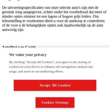
De uitvoeringsspecificaties van onze selectie auto's zijn met de
grootste zorg aangegeven, echter onder het voorbehoud dat meer of
minder opties nimmer tot een lagere of hogere prijs leiden. Om
teleurstelling te voorkomen dient u voor de aankoop te controleren
of de voor u de belangrijkste opties ook daadwerkelijk op de auto
aanwezig zijn.
Autofirst van Gastel
Half Elfje 18
We value your privacy
5711ES Someren
0493496533
By clicking “Accept All Cookies”, you agree to the storing of
info@vangastelautoservice.nl
cookies on your device to enhance site navigation, analyze site
usage, and assist in our marketing efforts.
autofirst-vangastel.nl
We hebben ons uiterste best gedaan om alle informatie in deze
Accept All Cookies
advertentie correct weer te geven. Er kunnen echter geen rechten
worden ontleend aan de verstrekte informatie in de advertentie.
Vertrouw niet alleen op deze informatie maar controleer altijd zelf de
zaken welke voor jou belangrijk zijn en je beslissing zouden kunnen
Cookies Settings
beïnvloeden. Neem contact op met de verkoper voor aanvullende
vragen.