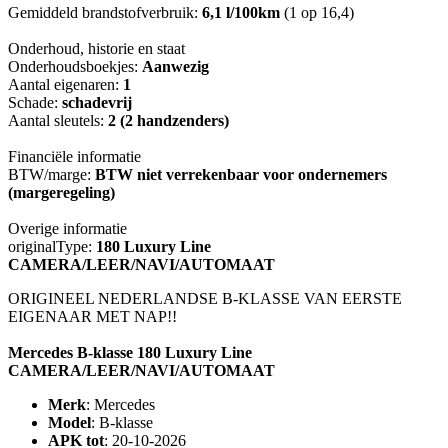
Gemiddeld brandstofverbruik:
6,1 l/100km
(1 op 16,4)
Onderhoud, historie en staat
Onderhoudsboekjes:
Aanwezig
Aantal eigenaren:
1
Schade:
schadevrij
Aantal sleutels:
2 (2 handzenders)
Financiële informatie
BTW/marge:
BTW niet verrekenbaar voor ondernemers
(margeregeling)
Overige informatie
originalType:
180 Luxury Line
CAMERA/LEER/NAVI/AUTOMAAT
ORIGINEEL NEDERLANDSE B-KLASSE VAN EERSTE
EIGENAAR MET NAP!!
Mercedes B-klasse 180 Luxury Line
CAMERA/LEER/NAVI/AUTOMAAT
Merk
: Mercedes
Model
: B-klasse
APK tot
: 20-10-2026