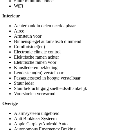
Stuur multifunctioneel
WiFi
Interieur
Achterbank in delen neerklapbaar
Airco
Armsteun voor
Binnenspiegel automatisch dimmend
Comfortstoel(en)
Electronic climate control
Elektrische ramen achter
Elektrische ramen voor
Kunstlederen bekleding
Lendesteun(en) verstelbaar
Passagiersstoel in hoogte verstelbaar
Stuur leder
Stuurbekrachtiging snelheidsafhankelijk
Voorstoelen verwarmd
Overige
Alarmsysteem uitgebreid
Anti Blokkeer Systeem
Apple Carplay/Android Auto
Autonomous Emergency Braking