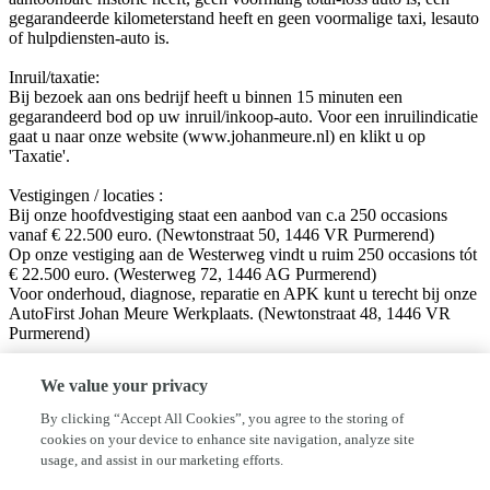
gegarandeerde kilometerstand heeft en geen voormalige taxi, lesauto
of hulpdiensten-auto is.
Inruil/taxatie:
Bij bezoek aan ons bedrijf heeft u binnen 15 minuten een
gegarandeerd bod op uw inruil/inkoop-auto. Voor een inruilindicatie
gaat u naar onze website (www.johanmeure.nl) en klikt u op
'Taxatie'.
Vestigingen / locaties :
Bij onze hoofdvestiging staat een aanbod van c.a 250 occasions
vanaf € 22.500 euro. (Newtonstraat 50, 1446 VR Purmerend)
Op onze vestiging aan de Westerweg vindt u ruim 250 occasions tót
€ 22.500 euro. (Westerweg 72, 1446 AG Purmerend)
Voor onderhoud, diagnose, reparatie en APK kunt u terecht bij onze
AutoFirst Johan Meure Werkplaats. (Newtonstraat 48, 1446 VR
Purmerend)
Volg ons op sociale media!
We value your privacy
Facebook: Autobedrijf Johan Meure
Instagram: @autobedrijfjohanmeure
By clicking “Accept All Cookies”, you agree to the storing of
cookies on your device to enhance site navigation, analyze site
Disclaimer:
usage, and assist in our marketing efforts.
Hoewel aan de informatie van deze website de grootst mogelijke