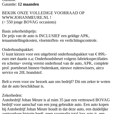
Garantie:
12 maanden
BEKIJK ONZE VOLLEDIGE VOORRAAD OP
WWW.JOHANMEURE.NL !
(> 550 jonge BOVAG occasions)
Basis zekerheidsprijs:
De prijs van de auto is INCLUSIEF een geldige APK,
tenaamstellingskosten, vloeistoffen- en verlichtingscontrole.
Onderhoudspakket:
U kunt kiezen voor een uitgebreid onderhoudspakket van € 899,-
euro met daarin o.a; Onderhoudsbeurt volgens fabrieksspecifiaties
en schema+ overig vereist onderhoud van de auto, APK, complete
prof. poetsbeurt binnen+buitenkant, nieuwe ruitenwissers, airco
service en 20L brandstof.
Belt u even voor uw bezoek aan ons bedrijf? Dit om zeker te weten
dat de auto beschikbaar is.
Zekerheden:
Autobedrijf Johan Meure is al ruim 35 jaar een vertrouwd BOVAG
bedrijf voor aanschaf van een jong gebruikte auto. Een auto kopen
bij Autobedrijf Johan Meure houdt in dat deze auto, een duidelijke
aantoonbare historie heeft, geen voormalig total-loss auto is, een