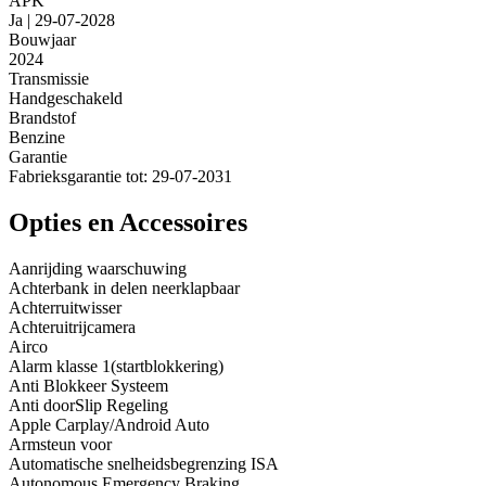
APK
Ja | 29-07-2028
Bouwjaar
2024
Transmissie
Handgeschakeld
Brandstof
Benzine
Garantie
Fabrieksgarantie tot: 29-07-2031
Opties en Accessoires
Aanrijding waarschuwing
Achterbank in delen neerklapbaar
Achterruitwisser
Achteruitrijcamera
Airco
Alarm klasse 1(startblokkering)
Anti Blokkeer Systeem
Anti doorSlip Regeling
Apple Carplay/Android Auto
Armsteun voor
Automatische snelheidsbegrenzing ISA
Autonomous Emergency Braking