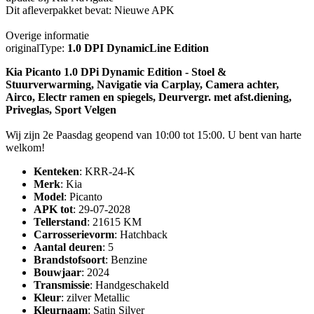
Dit afleverpakket bevat: Nieuwe APK
Overige informatie
originalType:
1.0 DPI DynamicLine Edition
Kia Picanto 1.0 DPi Dynamic Edition - Stoel &
Stuurverwarming, Navigatie via Carplay, Camera achter,
Airco, Electr ramen en spiegels, Deurvergr. met afst.diening,
Priveglas, Sport Velgen
Wij zijn 2e Paasdag geopend van 10:00 tot 15:00. U bent van harte
welkom!
Kenteken
: KRR-24-K
Merk
: Kia
Model
: Picanto
APK tot
: 29-07-2028
Tellerstand
: 21615 KM
Carrosserievorm
: Hatchback
Aantal deuren
: 5
Brandstofsoort
: Benzine
Bouwjaar
: 2024
Transmissie
: Handgeschakeld
Kleur
: zilver Metallic
Kleurnaam
: Satin Silver