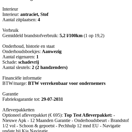
Interieur
Interieur:
antraciet, Stof
Aantal zitplaatsen:
4
Verbruik
Gemiddeld brandstofverbruik:
5,2 l/100km
(1 op 19,2)
Onderhoud, historie en staat
Onderhoudsboekjes:
Aanwezig
Aantal eigenaren:
1
Schade:
schadevrij
Aantal sleutels:
2 (2 handzenders)
Financiële informatie
BTW/marge:
BTW verrekenbaar voor ondernemers
Garantie
Fabrieksgarantie tot:
29-07-2031
Afleverpakketten
Optioneel afleverpakket (€ 695):
Top Test Afleverpakket:
-
Nieuwe Apk - 12 Maanden Garantie - Onderhoudsbeurt - Brandstof
1/2 vol - Schoon & gepoetst - Pechhulp 12 mnd EU - Navigatie
update bij Kia Navigatie