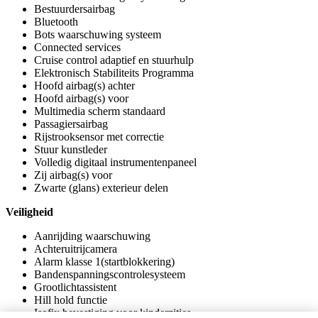
Bestuurdersairbag
Bluetooth
Bots waarschuwing systeem
Connected services
Cruise control adaptief en stuurhulp
Elektronisch Stabiliteits Programma
Hoofd airbag(s) achter
Hoofd airbag(s) voor
Multimedia scherm standaard
Passagiersairbag
Rijstrooksensor met correctie
Stuur kunstleder
Volledig digitaal instrumentenpaneel
Zij airbag(s) voor
Zwarte (glans) exterieur delen
Veiligheid
Aanrijding waarschuwing
Achteruitrijcamera
Alarm klasse 1(startblokkering)
Bandenspanningscontrolesysteem
Grootlichtassistent
Hill hold functie
Isofix bevestiging voor kinderzitjes