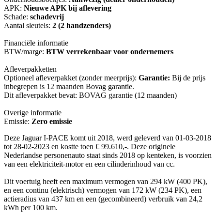
APK:
Nieuwe APK bij aflevering
Schade:
schadevrij
Aantal sleutels:
2 (2 handzenders)
Financiële informatie
BTW/marge:
BTW verrekenbaar voor ondernemers
Afleverpakketten
Optioneel afleverpakket (zonder meerprijs):
Garantie:
Bij de prijs
inbegrepen is 12 maanden Bovag garantie.
Dit afleverpakket bevat: BOVAG garantie (12 maanden)
Overige informatie
Emissie:
Zero emissie
Deze Jaguar I-PACE komt uit 2018, werd geleverd van 01-03-2018
tot 28-02-2023 en kostte toen € 99.610,-. Deze originele
Nederlandse personenauto staat sinds 2018 op kenteken, is voorzien
van een elektriciteit-motor en een cilinderinhoud van cc.
Dit voertuig heeft een maximum vermogen van 294 kW (400 PK),
en een continu (elektrisch) vermogen van 172 kW (234 PK), een
actieradius van 437 km en een (gecombineerd) verbruik van 24,2
kWh per 100 km.