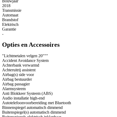
Bouwjaar
2018
Transmissie
Automaat
Brandstof
Elektrisch
Garantie
-
Opties en Accessoires
"Lichtmetalen velgen 20"""
Accident Avoidance System
Achterbank verwarmd
Achteruitrij assistent
Airbag(s) side voor
Airbag bestuurder
Airbag passagier
Alarmsysteem
Anti Blokkeer Systeem (ABS)
Audio installatie high-end
Autotelefoonvoorbereiding met Bluetooth
Binnenspiegel automatisch dimmend
Buitenspiegel(s) automatisch dimmend
Buitenspiegels elektrisch inklapbaar