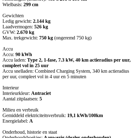
Wielbasis:
299 cm
Gewichten
Ledig gewicht:
2.144 kg
Laadvermogen:
526 kg
GVW:
2.670 kg
Max. trekgewicht:
750 kg
(ongeremd 750 kg)
Accu
Accu:
90 kWh
Accu laden:
Type 2, 1-fase, 7.3 kW, 40 km actieradius per uur,
compleet vol in 25 uur
Accu snelladen: Combined Charging System, 340 km actieradius
per uur, compleet vol in 4 uur en 5 minuten
Interieur
Interieurkleur:
Antraciet
Aantal zitplaatsen:
5
Milieu en verbruik
Gemiddeld elektriciteitsverbruik:
19,1 kWh/100km
Energielabel:
A
Onderhoud, historie en staat
Onderhoudsboekjes:
Aanwezig (dealer onderhouden)