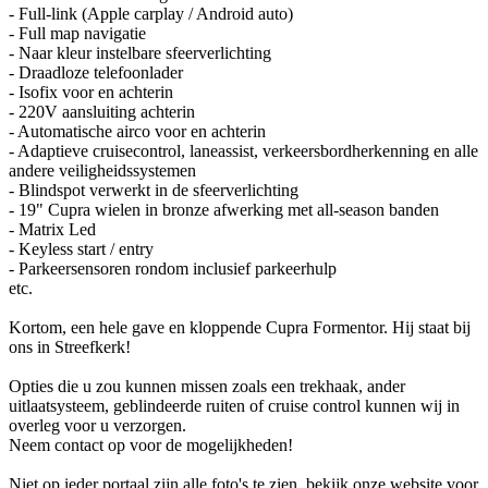
- Full-link (Apple carplay / Android auto)
- Full map navigatie
- Naar kleur instelbare sfeerverlichting
- Draadloze telefoonlader
- Isofix voor en achterin
- 220V aansluiting achterin
- Automatische airco voor en achterin
- Adaptieve cruisecontrol, laneassist, verkeersbordherkenning en alle
andere veiligheidssystemen
- Blindspot verwerkt in de sfeerverlichting
- 19" Cupra wielen in bronze afwerking met all-season banden
- Matrix Led
- Keyless start / entry
- Parkeersensoren rondom inclusief parkeerhulp
etc.
Kortom, een hele gave en kloppende Cupra Formentor. Hij staat bij
ons in Streefkerk!
Opties die u zou kunnen missen zoals een trekhaak, ander
uitlaatsysteem, geblindeerde ruiten of cruise control kunnen wij in
overleg voor u verzorgen.
Neem contact op voor de mogelijkheden!
Niet op ieder portaal zijn alle foto's te zien, bekijk onze website voor