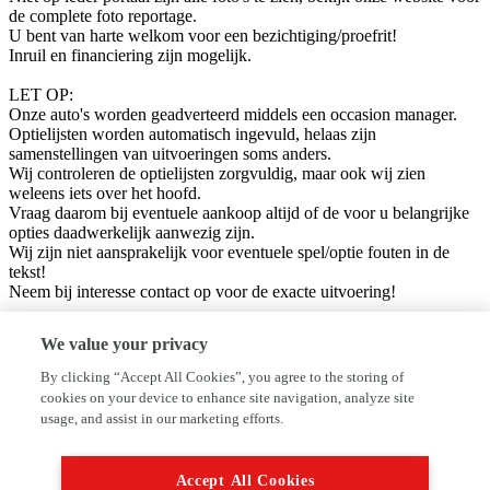
de complete foto reportage.
U bent van harte welkom voor een bezichtiging/proefrit!
Inruil en financiering zijn mogelijk.
LET OP:
Onze auto's worden geadverteerd middels een occasion manager.
Optielijsten worden automatisch ingevuld, helaas zijn
samenstellingen van uitvoeringen soms anders.
Wij controleren de optielijsten zorgvuldig, maar ook wij zien
weleens iets over het hoofd.
Vraag daarom bij eventuele aankoop altijd of de voor u belangrijke
opties daadwerkelijk aanwezig zijn.
Wij zijn niet aansprakelijk voor eventuele spel/optie fouten in de
tekst!
Neem bij interesse contact op voor de exacte uitvoering!
BedrijfsInformatie:
We value your privacy
Welkom bij Autobedrijf P. de Jong B.V, Wij zijn gespecialiseerd in
de inkoop en verkoop van gebruikte auto’s, Tevens leveren wij ook
By clicking “Accept All Cookies”, you agree to the storing of
nieuwe personenauto’s / bedrijfswagens. Bent u opzoek naar een
cookies on your device to enhance site navigation, analyze site
specifieke auto? Wij helpen u graag met zoeken naar de juiste
usage, and assist in our marketing efforts.
occasion. Wij maken gebruik van afleverpakketten, u kunt kiezen uit
een: Standaard, Uitgebreid, Zekerheid of Bovag afleverpakket.
Meer informatie over onze afleverpakketten vindt u als laatste foto
Accept All Cookies
van deze occasion of op onze website. U bent aan het goede adres