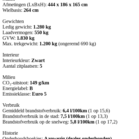
Afmetingen (LxBxH):
444 x 186 x 165 cm
Wielbasis:
264 cm
Gewichten
Ledig gewicht:
1.280 kg
Laadvermogen:
550 kg
GVW:
1.830 kg
Max. trekgewicht:
1.200 kg
(ongeremd 690 kg)
Interieur
Interieurkleur:
Zwart
Aantal zitplaatsen:
5
Milieu
CO₂-uitstoot:
149 g/km
Energielabel:
B
Emissieklasse:
Euro 5
Verbruik
Gemiddeld brandstofverbruik:
6,4 l/100km
(1 op 15,6)
Brandstofverbruik in de stad:
7,5 l/100km
(1 op 13,3)
Brandstofverbruik op de snelweg:
5,8 l/100km
(1 op 17,2)
Historie
Onderhoudsboekjes:
Aanwezig (dealer onderhouden)