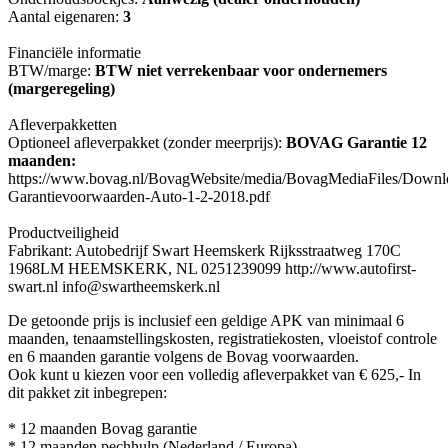
Aantal eigenaren:
3
Financiële informatie
BTW/marge:
BTW niet verrekenbaar voor ondernemers
(margeregeling)
Afleverpakketten
Optioneel afleverpakket (zonder meerprijs):
BOVAG Garantie 12
maanden:
https://www.bovag.nl/BovagWebsite/media/BovagMediaFiles/Down
Garantievoorwaarden-Auto-1-2-2018.pdf
Productveiligheid
Fabrikant: Autobedrijf Swart Heemskerk Rijksstraatweg 170C
1968LM HEEMSKERK, NL 0251239099 http://www.autofirst-
swart.nl info@swartheemskerk.nl
De getoonde prijs is inclusief een geldige APK van minimaal 6
maanden, tenaamstellingskosten, registratiekosten, vloeistof controle
en 6 maanden garantie volgens de Bovag voorwaarden.
Ook kunt u kiezen voor een volledig afleverpakket van € 625,- In
dit pakket zit inbegrepen:
* 12 maanden Bovag garantie
* 12 maanden pechhulp (Nederland / Europa)