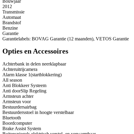
Bouwjaar
2012
Transmissie
Automaat
Brandstof
Benzine
Garantie
Garantielabels: BOVAG Garantie (12 maanden), VETOS Garantie
Opties en Accessoires
Achterbank in delen neerklapbaar
Achteruitrijcamera
Alarm klasse 1(startblokkering)
All season
Anti Blokkeer Systeem
Anti doorSlip Regeling
Armsteun achter
Armsteun voor
Bestuurdersairbag
Bestuurdersstoel in hoogte verstelbaar
Bluetooth
Boordcomputer
Brake Assist System
Buitenspiegels elektrisch verstel- en verwarmbaar