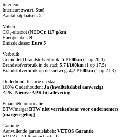
Interieur
Interieur:
zwart, Stof
Aantal zitplaatsen:
5
Milieu
CO₂-uitstoot (NEDC):
117 g/km
Energielabel:
B
Emissieklasse:
Euro 5
Verbruik
Gemiddeld brandstofverbruik:
5 l/100km
(1 op 20,0)
Brandstofverbruik in de stad:
5,7 l/100km
(1 op 17,5)
Brandstofverbruik op de snelweg:
4,7 l/100km
(1 op 21,3)
Onderhoud, historie en staat
100% Onderhouden:
Ja (kwaliteitslabel aanwezig)
APK:
Nieuwe APK bij aflevering
Financiële informatie
BTW/marge:
BTW niet verrekenbaar voor ondernemers
(margeregeling)
Garantie
Aanvullende garantielabels:
VETOS Garantie
BOVAG 40-Puntencheck:
Ja