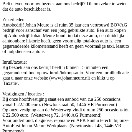
Belt u even voor uw bezoek aan ons bedrijf? Dit om zeker te weten
dat de auto beschikbaar is.
Zekerheden:
Autobedrijf Johan Meure is al ruim 35 jaar een vertrouwd BOVAG
bedrijf voor aanschaf van een jong gebruikte auto. Een auto kopen
bij Autobedrijf Johan Meure houdt in dat deze auto, een duidelijke
aantoonbare historie heeft, geen voormalig total-loss auto is, een
gegarandeerde kilometerstand heeft en geen voormalige taxi, lesauto
of hulpdiensten-auto is.
Inruil/taxatie:
Bij bezoek aan ons bedrijf heeft u binnen 15 minuten een
gegarandeerd bod op uw inruil/inkoop-auto. Voor een inruilindicatie
gaat u naar onze website (www.johanmeure.nl) en klikt u op
'Taxatie'.
Vestigingen / locaties :
Bij onze hoofdvestiging staat een aanbod van c.a 250 occasions
vanaf € 22.500 euro. (Newtonstraat 50, 1446 VR Purmerend)
Op onze vestiging aan de Westerweg vindt u ruim 250 occasions tót
€ 22.500 euro. (Westerweg 72, 1446 AG Purmerend)
Voor onderhoud, diagnose, reparatie en APK kunt u terecht bij onze
AutoFirst Johan Meure Werkplaats. (Newtonstraat 48, 1446 VR
Purmerend)