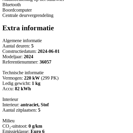
Bluetooth
Boordcomputer
Centrale deurvergrendeling
Extra informatie
Algemene informatie
Aantal deuren:
5
Constructiedatum:
2024-06-01
Modeljaar:
2024
Referentienummer:
36057
Technische informatie
Vermogen:
220 kW
(299 PK)
Ledig gewicht:
1 kg
Accu:
82 kWh
Interieur
Interieur:
antraciet, Stof
Aantal zitplaatsen:
5
Milieu
CO₂-uitstoot:
0 g/km
Emissieklasse:
Euro 6