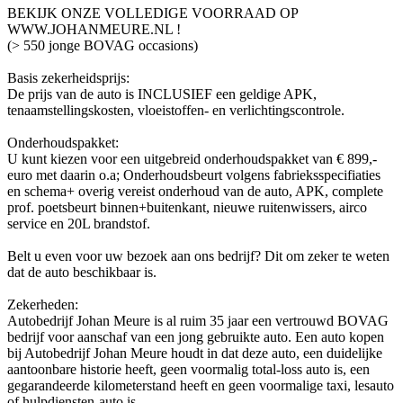
BEKIJK ONZE VOLLEDIGE VOORRAAD OP
WWW.JOHANMEURE.NL !
(> 550 jonge BOVAG occasions)
Basis zekerheidsprijs:
De prijs van de auto is INCLUSIEF een geldige APK,
tenaamstellingskosten, vloeistoffen- en verlichtingscontrole.
Onderhoudspakket:
U kunt kiezen voor een uitgebreid onderhoudspakket van € 899,-
euro met daarin o.a; Onderhoudsbeurt volgens fabrieksspecifiaties
en schema+ overig vereist onderhoud van de auto, APK, complete
prof. poetsbeurt binnen+buitenkant, nieuwe ruitenwissers, airco
service en 20L brandstof.
Belt u even voor uw bezoek aan ons bedrijf? Dit om zeker te weten
dat de auto beschikbaar is.
Zekerheden:
Autobedrijf Johan Meure is al ruim 35 jaar een vertrouwd BOVAG
bedrijf voor aanschaf van een jong gebruikte auto. Een auto kopen
bij Autobedrijf Johan Meure houdt in dat deze auto, een duidelijke
aantoonbare historie heeft, geen voormalig total-loss auto is, een
gegarandeerde kilometerstand heeft en geen voormalige taxi, lesauto
of hulpdiensten-auto is.