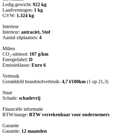
Ledig gewicht:
922 kg
Laadvermogen:
1 kg
GVW:
1.324 kg
Interieur
Interieur:
antraciet, Stof
Aantal zitplaatsen:
4
Milieu
CO₂-uitstoot:
107 g/km
Energielabel:
D
Emissieklasse:
Euro 6
Verbruik
Gemiddeld brandstofverbruik:
4,7 l/100km
(1 op 21,3)
Staat
Schade:
schadevrij
Financiële informatie
BTW/marge:
BTW verrekenbaar voor ondernemers
Garantie
Garantie:
12 maanden