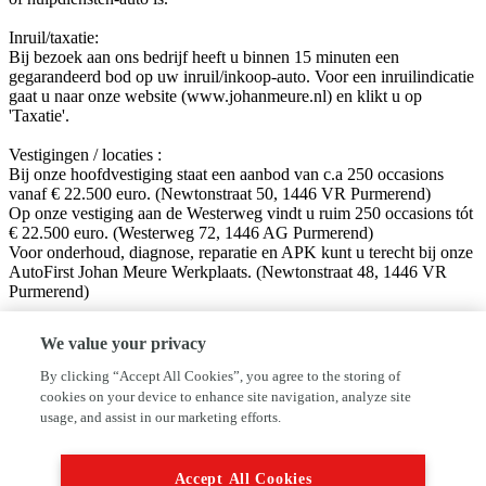
Inruil/taxatie:
Bij bezoek aan ons bedrijf heeft u binnen 15 minuten een
gegarandeerd bod op uw inruil/inkoop-auto. Voor een inruilindicatie
gaat u naar onze website (www.johanmeure.nl) en klikt u op
'Taxatie'.
Vestigingen / locaties :
Bij onze hoofdvestiging staat een aanbod van c.a 250 occasions
vanaf € 22.500 euro. (Newtonstraat 50, 1446 VR Purmerend)
Op onze vestiging aan de Westerweg vindt u ruim 250 occasions tót
€ 22.500 euro. (Westerweg 72, 1446 AG Purmerend)
Voor onderhoud, diagnose, reparatie en APK kunt u terecht bij onze
AutoFirst Johan Meure Werkplaats. (Newtonstraat 48, 1446 VR
Purmerend)
Volg ons op sociale media!
We value your privacy
Facebook: Autobedrijf Johan Meure
Instagram: @autobedrijfjohanmeure
By clicking “Accept All Cookies”, you agree to the storing of
cookies on your device to enhance site navigation, analyze site
Disclaimer:
usage, and assist in our marketing efforts.
Hoewel aan de informatie van deze website de grootst mogelijke
zorg wordt besteed, kan VWE of de adverteerder niet aansprakelijk
worden gesteld voor eventuele onjuiste informatie van welke aard
Accept All Cookies