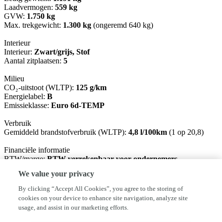
Laadvermogen:
559 kg
GVW:
1.750 kg
Max. trekgewicht:
1.300 kg
(ongeremd 640 kg)
Interieur
Interieur:
Zwart/grijs, Stof
Aantal zitplaatsen:
5
Milieu
CO₂-uitstoot (WLTP):
125 g/km
Energielabel:
B
Emissieklasse:
Euro 6d-TEMP
Verbruik
Gemiddeld brandstofverbruik (WLTP):
4,8 l/100km
(1 op 20,8)
Financiële informatie
BTW/marge:
BTW verrekenbaar voor ondernemers
We value your privacy
Garantie
BOVAG 40-Puntencheck:
Ja
By clicking “Accept All Cookies”, you agree to the storing of
cookies on your device to enhance site navigation, analyze site
Afleverpakketten
usage, and assist in our marketing efforts.
Inbegrepen afleverpakket:
Standaard:
Wettelijke garantie, Geldige
APK, RDW-leges