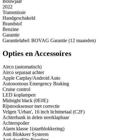
Bouwjaar
2022
Transmissie
Handgeschakeld
Brandstof
Benzine
Garantie
Garantielabel: BOVAG Garantie (12 maanden)
Opties en Accessoires
Airco (automatisch)
Airco separaat achter
Apple Carplay/Android Auto
Autonomous Emergency Braking
Cruise control
LED koplampen
Midnight black (0E0E)
Rijstrooksensor met correctie
Velgen 'Urban', 16 inch lichtmetaal (C2F)
Achterbank in delen neerklapbaar
Achterspoiler
Alarm klasse 1(startblokkering)
Anti Blokkeer Systeem
Anti doorSlip Regeling