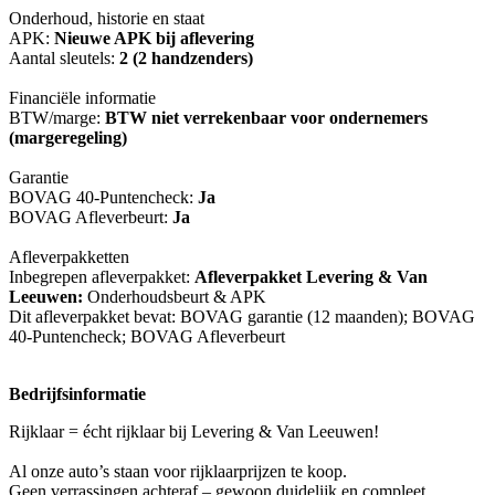
Onderhoud, historie en staat
APK:
Nieuwe APK bij aflevering
Aantal sleutels:
2 (2 handzenders)
Financiële informatie
BTW/marge:
BTW niet verrekenbaar voor ondernemers
(margeregeling)
Garantie
BOVAG 40-Puntencheck:
Ja
BOVAG Afleverbeurt:
Ja
Afleverpakketten
Inbegrepen afleverpakket:
Afleverpakket Levering & Van
Leeuwen:
Onderhoudsbeurt & APK
Dit afleverpakket bevat: BOVAG garantie (12 maanden); BOVAG
40-Puntencheck; BOVAG Afleverbeurt
Bedrijfsinformatie
Rijklaar = écht rijklaar bij Levering & Van Leeuwen!
Al onze auto’s staan voor rijklaarprijzen te koop.
Geen verrassingen achteraf – gewoon duidelijk en compleet.