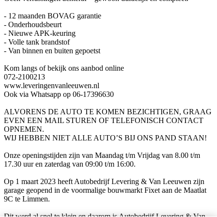
- 12 maanden BOVAG garantie
- Onderhoudsbeurt
- Nieuwe APK-keuring
- Volle tank brandstof
- Van binnen en buiten gepoetst
Kom langs of bekijk ons aanbod online
072-2100213
www.leveringenvanleeuwen.nl
Ook via Whatsapp op 06-17396630
ALVORENS DE AUTO TE KOMEN BEZICHTIGEN, GRAAG
EVEN EEN MAIL STUREN OF TELEFONISCH CONTACT
OPNEMEN.
WIJ HEBBEN NIET ALLE AUTO’S BIJ ONS PAND STAAN!
Onze openingstijden zijn van Maandag t/m Vrijdag van 8.00 t/m
17.30 uur en zaterdag van 09:00 t/m 16:00.
Op 1 maart 2023 heeft Autobedrijf Levering & Van Leeuwen zijn
garage geopend in de voormalige bouwmarkt Fixet aan de Maatlat
9C te Limmen.
Dit werd al snel te klein en daarom is Autobedrijf Levering & Van