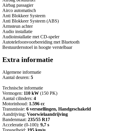
Airbag passagier
Airco automatisch
Anti Blokkeer Systeem
Anti Blokkeer Systeem (ABS)
Armsteun achter
Audio installatie
Audioinstallatie met CD-speler
Autotelefoonvoorbereiding met Bluetooth
Bestuurdersstoel in hoogte verstelbaar
Extra informatie
Algemene informatie
Aantal deuren:
5
Technische informatie
Vermogen:
110 kW
(150 PK)
Aantal cilinders:
4
Motorinhoud:
1.596 cc
Transmissie:
6 versnellingen, Handgeschakeld
Aandrijving:
Voorwielaandrijving
Bandenmaat:
235/55 R17
Acceleratie (0-100):
9,7 s
Topsnelheid:
195 km/u