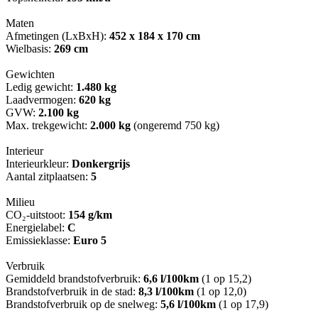
Maten
Afmetingen (LxBxH):
452 x 184 x 170 cm
Wielbasis:
269 cm
Gewichten
Ledig gewicht:
1.480 kg
Laadvermogen:
620 kg
GVW:
2.100 kg
Max. trekgewicht:
2.000 kg
(ongeremd 750 kg)
Interieur
Interieurkleur:
Donkergrijs
Aantal zitplaatsen:
5
Milieu
CO₂-uitstoot:
154 g/km
Energielabel:
C
Emissieklasse:
Euro 5
Verbruik
Gemiddeld brandstofverbruik:
6,6 l/100km
(1 op 15,2)
Brandstofverbruik in de stad:
8,3 l/100km
(1 op 12,0)
Brandstofverbruik op de snelweg:
5,6 l/100km
(1 op 17,9)