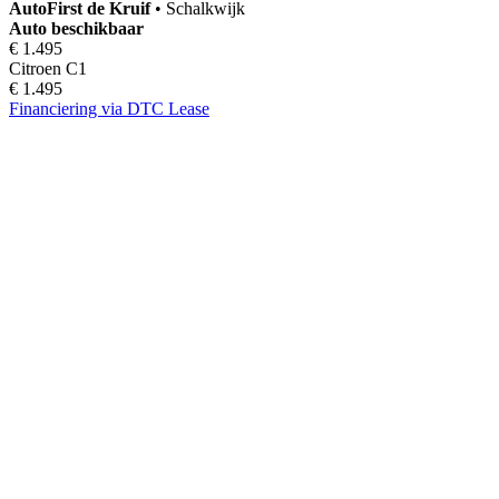
AutoFirst
de Kruif
•
Schalkwijk
Auto beschikbaar
€ 1.495
Citroen C1
€ 1.495
Financiering via DTC Lease