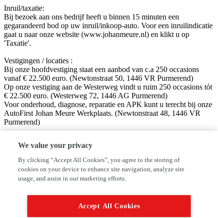
Inruil/taxatie:
Bij bezoek aan ons bedrijf heeft u binnen 15 minuten een
gegarandeerd bod op uw inruil/inkoop-auto. Voor een inruilindicatie
gaat u naar onze website (www.johanmeure.nl) en klikt u op
'Taxatie'.
Vestigingen / locaties :
Bij onze hoofdvestiging staat een aanbod van c.a 250 occasions
vanaf € 22.500 euro. (Newtonstraat 50, 1446 VR Purmerend)
Op onze vestiging aan de Westerweg vindt u ruim 250 occasions tót
€ 22.500 euro. (Westerweg 72, 1446 AG Purmerend)
Voor onderhoud, diagnose, reparatie en APK kunt u terecht bij onze
AutoFirst Johan Meure Werkplaats. (Newtonstraat 48, 1446 VR
Purmerend)
Volg ons op sociale media!
We value your privacy
Facebook: Autobedrijf Johan Meure
Instagram: @autobedrijfjohanmeure
By clicking “Accept All Cookies”, you agree to the storing of
cookies on your device to enhance site navigation, analyze site
Disclaimer:
usage, and assist in our marketing efforts.
Hoewel aan de informatie van deze website de grootst mogelijke
zorg wordt besteed, kan VWE of de adverteerder niet aansprakelijk
worden gesteld voor eventuele onjuiste informatie van welke aard
Accept All Cookies
dan ook. Neem altijd even contact met ons op alvorens uw vertrek