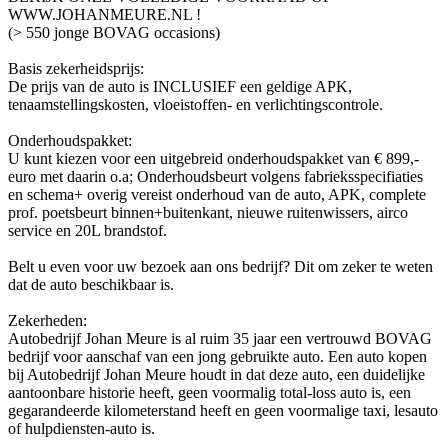
WWW.JOHANMEURE.NL !
(> 550 jonge BOVAG occasions)
Basis zekerheidsprijs:
De prijs van de auto is INCLUSIEF een geldige APK,
tenaamstellingskosten, vloeistoffen- en verlichtingscontrole.
Onderhoudspakket:
U kunt kiezen voor een uitgebreid onderhoudspakket van € 899,-
euro met daarin o.a; Onderhoudsbeurt volgens fabrieksspecifiaties
en schema+ overig vereist onderhoud van de auto, APK, complete
prof. poetsbeurt binnen+buitenkant, nieuwe ruitenwissers, airco
service en 20L brandstof.
Belt u even voor uw bezoek aan ons bedrijf? Dit om zeker te weten
dat de auto beschikbaar is.
Zekerheden:
Autobedrijf Johan Meure is al ruim 35 jaar een vertrouwd BOVAG
bedrijf voor aanschaf van een jong gebruikte auto. Een auto kopen
bij Autobedrijf Johan Meure houdt in dat deze auto, een duidelijke
aantoonbare historie heeft, geen voormalig total-loss auto is, een
gegarandeerde kilometerstand heeft en geen voormalige taxi, lesauto
of hulpdiensten-auto is.