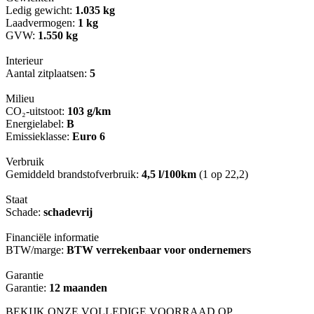
Ledig gewicht:
1.035 kg
Laadvermogen:
1 kg
GVW:
1.550 kg
Interieur
Aantal zitplaatsen:
5
Milieu
CO₂-uitstoot:
103 g/km
Energielabel:
B
Emissieklasse:
Euro 6
Verbruik
Gemiddeld brandstofverbruik:
4,5 l/100km
(1 op 22,2)
Staat
Schade:
schadevrij
Financiële informatie
BTW/marge:
BTW verrekenbaar voor ondernemers
Garantie
Garantie:
12 maanden
BEKIJK ONZE VOLLEDIGE VOORRAAD OP