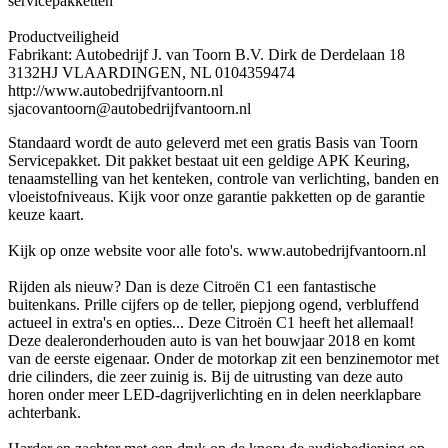
servicepakketten
Productveiligheid
Fabrikant: Autobedrijf J. van Toorn B.V. Dirk de Derdelaan 18
3132HJ VLAARDINGEN, NL 0104359474
http://www.autobedrijfvantoorn.nl
sjacovantoorn@autobedrijfvantoorn.nl
Standaard wordt de auto geleverd met een gratis Basis van Toorn
Servicepakket. Dit pakket bestaat uit een geldige APK Keuring,
tenaamstelling van het kenteken, controle van verlichting, banden en
vloeistofniveaus. Kijk voor onze garantie pakketten op de garantie
keuze kaart.
Kijk op onze website voor alle foto's. www.autobedrijfvantoorn.nl
Rijden als nieuw? Dan is deze Citroën C1 een fantastische
buitenkans. Prille cijfers op de teller, piepjong ogend, verbluffend
actueel in extra's en opties... Deze Citroën C1 heeft het allemaal!
Deze dealeronderhouden auto is van het bouwjaar 2018 en komt
van de eerste eigenaar. Onder de motorkap zit een benzinemotor met
drie cilinders, die zeer zuinig is. Bij de uitrusting van deze auto
horen onder meer LED-dagrijverlichting en in delen neerklapbare
achterbank.