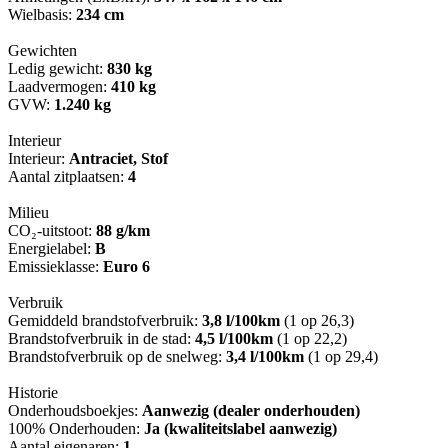
Wielbasis:
234 cm
Gewichten
Ledig gewicht:
830 kg
Laadvermogen:
410 kg
GVW:
1.240 kg
Interieur
Interieur:
Antraciet, Stof
Aantal zitplaatsen:
4
Milieu
CO₂-uitstoot:
88 g/km
Energielabel:
B
Emissieklasse:
Euro 6
Verbruik
Gemiddeld brandstofverbruik:
3,8 l/100km
(1 op 26,3)
Brandstofverbruik in de stad:
4,5 l/100km
(1 op 22,2)
Brandstofverbruik op de snelweg:
3,4 l/100km
(1 op 29,4)
Historie
Onderhoudsboekjes:
Aanwezig (dealer onderhouden)
100% Onderhouden:
Ja (kwaliteitslabel aanwezig)
Aantal eigenaren:
1