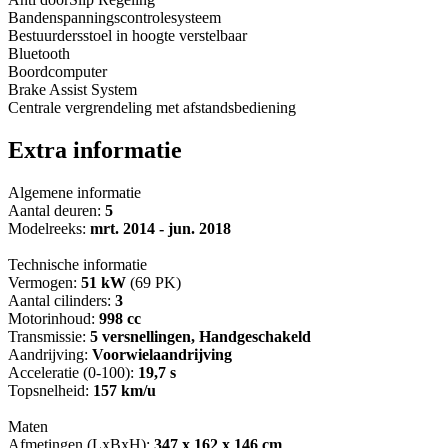
Bandenspanningscontrolesysteem
Bestuurdersstoel in hoogte verstelbaar
Bluetooth
Boordcomputer
Brake Assist System
Centrale vergrendeling met afstandsbediening
Extra informatie
Algemene informatie
Aantal deuren:
5
Modelreeks:
mrt. 2014 - jun. 2018
Technische informatie
Vermogen:
51 kW
(69 PK)
Aantal cilinders:
3
Motorinhoud:
998 cc
Transmissie:
5 versnellingen, Handgeschakeld
Aandrijving:
Voorwielaandrijving
Acceleratie (0-100):
19,7 s
Topsnelheid:
157 km/u
Maten
Afmetingen (LxBxH):
347 x 162 x 146 cm