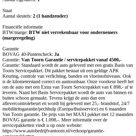
Staat
Aantal sleutels:
2 (1 handzender)
Financiële informatie
BTW/marge:
BTW niet verrekenbaar voor ondernemers
(margeregeling)
Garantie
BOVAG 40-Puntencheck:
Ja
Garantie:
Van Toorn Garantie / servicepakket vanaf 4500,-
Garantie: Standaard wordt de auto geleverd met een gratis Basis van
Toorn Servicepakket. Dit pakket bestaat uit een geldige APK
Keuring, controle van verlichting, banden en vloeistofniveaus. Ook
is de kilometerstand correct en aantoonbaar. Onze voorkeur heeft het
om de auto met een Extra van Toorn Servicepakket van € 898,- af te
leveren. Naast het Basis Servicepakket wordt de auto van binnen en
buiten schoon gemaakt. Tevens krijgt de auto dan een
aflevercontrolebeurt en wordt hij geleverd met 25,- brandstof, 24/7
mobiliteitsgarantie/pechhulp (Europa/thuisservice) en 6 maanden
Van Toorn garantie. De prijs van het MAXI pakket met 12 maanden
BOVAG garantie is € 1.098,-. Meer informatie over de
servicepakketten vindt u op onze website:
https://www.autobedrijfvantoorn.nl/verkoop/garantie-