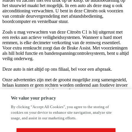
Harder en zachter met een druk op de knop: de audiobediening op
het stuurwiel maakt het mogelijk. In een auto als deze mag u ook
airconditioning verwachten. U bent in deze Citroën ook voorzien
van centrale deurvergrendeling met afstandsbediening,
boordcomputer en verstelbaar stuur.
Zoals u mag verwachten van deze Citroën C1 is hij uitgerust met
een reeks aan actieve veiligheidssystemen. Wanneer u hard moet
remmen, is elke decimeter verkorting van de remweg essentieel.
Voor extra remkracht zorgt dan de Brake Assist. Met voorzieningen
als hill hold functie en bandenspanningcontrolesysteem, bent u altijd
veilig onderweg.
Deze auto is niet altijd op ons filiaal, bel voor een afspraak.
Onze advertenties zijn met de grootst mogelijke zorg samengesteld,
helaas kunnen er geen rechten worden ontleend aan foutieve invoer
van accessoires, opties, druk -en zetfouten.
We value your privacy
Bedrijfsinformatie
By clicking “Accept All Cookies”, you agree to the storing of
cookies on your device to enhance site navigation, analyze site
Welkom bij autobedrijf van Toorn. Ons familiebedrijf is in 1979
usage, and assist in our marketing efforts.
opgericht en wij zijn een universeel autobedrijf. Wij hebben de
garageformule AutoFirst en zijn SEAT/Volkswagen/Audi en Skoda-
specialist! Ons bedrijf heeft meer dan 25 jaar SEAT-dealerschap