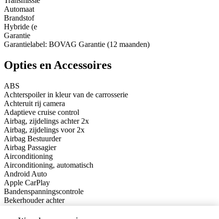
Transmissie
Automaat
Brandstof
Hybride (e
Garantie
Garantielabel: BOVAG Garantie (12 maanden)
Opties en Accessoires
ABS
Achterspoiler in kleur van de carrosserie
Achteruit rij camera
Adaptieve cruise control
Airbag, zijdelings achter 2x
Airbag, zijdelings voor 2x
Airbag Bestuurder
Airbag Passagier
Airconditioning
Airconditioning, automatisch
Android Auto
Apple CarPlay
Bandenspanningscontrole
Bekerhouder achter
Bekerhouder voor
Bestuurdersstoel hoogte verstelbaar