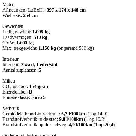
Maten
Afmetingen (LxBxH):
397 x 174 x 146 cm
Wielbasis:
254 cm
Gewichten
Ledig gewicht:
1.095 kg
Laadvermogen:
510 kg
GVW:
1.605 kg
Max. trekgewicht:
1.150 kg
(ongeremd 580 kg)
Interieur
Interieur:
Zwart, Leder/stof
Aantal zitplaatsen:
5
Milieu
CO₂-uitstoot:
154 g/km
Energielabel:
D
Emissieklasse:
Euro 5
Verbruik
Gemiddeld brandstofverbruik:
6,7 l/100km
(1 op 14,9)
Brandstofverbruik in de stad:
9,8 l/100km
(1 op 10,2)
Brandstofverbruik op de snelweg:
4,9 l/100km
(1 op 20,4)
Onderhoud, historie en staat