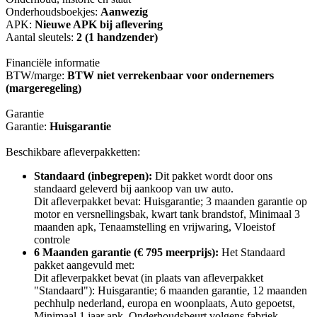
Onderhoudsboekjes:
Aanwezig
APK:
Nieuwe APK bij aflevering
Aantal sleutels:
2 (1 handzender)
Financiële informatie
BTW/marge:
BTW niet verrekenbaar voor ondernemers
(margeregeling)
Garantie
Garantie:
Huisgarantie
Beschikbare afleverpakketten:
Standaard (inbegrepen):
Dit pakket wordt door ons
standaard geleverd bij aankoop van uw auto.
Dit afleverpakket bevat: Huisgarantie; 3 maanden garantie op
motor en versnellingsbak, kwart tank brandstof, Minimaal 3
maanden apk, Tenaamstelling en vrijwaring, Vloeistof
controle
6 Maanden garantie (€ 795 meerprijs):
Het Standaard
pakket aangevuld met:
Dit afleverpakket bevat (in plaats van afleverpakket
"Standaard"): Huisgarantie; 6 maanden garantie, 12 maanden
pechhulp nederland, europa en woonplaats, Auto gepoetst,
Minimaal 1 jaar apk, Onderhoudsbeurt volgens fabriek