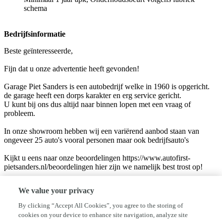
schema
Bedrijfsinformatie
Beste geïnteresseerde,
Fijn dat u onze advertentie heeft gevonden!
Garage Piet Sanders is een autobedrijf welke in 1960 is opgericht.
de garage heeft een dorps karakter en erg service gericht.
U kunt bij ons dus altijd naar binnen lopen met een vraag of
probleem.
In onze showroom hebben wij een variërend aanbod staan van
ongeveer 25 auto's vooral personen maar ook bedrijfsauto's
Kijkt u eens naar onze beoordelingen https://www.autofirst-
pietsanders.nl/beoordelingen hier zijn we namelijk best trost op!
Veel van onze klanten zijn 's avonds en in het weekend opzoek naar
We value your privacy
een andere auto.
Mocht u n.a.v. deze advertentie toch nog vragen hebben, dan zijn
By clicking “Accept All Cookies”, you agree to the storing of
wij ook na openingstijden voor u bereikbaar op telefoonnummer 06-
cookies on your device to enhance site navigation, analyze site
53971418