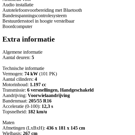
Audio installatie
Autotelefoonvoorbereiding met Bluetooth
Bandenspanningscontrolesysteem
Bestuurdersstoel in hoogte verstelbaar
Boordcomputer
Extra informatie
Algemene informatie
Aantal deuren:
5
Technische informatie
Vermogen:
74 kW
(101 PK)
Aantal cilinders:
4
Motorinhoud:
1.197 cc
Transmissie:
6 versnellingen, Handgeschakeld
Aandrijving:
Voorwielaandrijving
Bandenmaat:
205/55 R16
Acceleratie (0-100):
12,3 s
Topsnelheid:
182 km/u
Maten
Afmetingen (LxBxH):
436 x 181 x 145 cm
Wielbasis:
267 cm