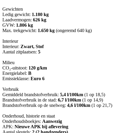
Gewichten
Ledig gewicht:
1.180 kg
Laadvermogen:
626 kg
GVW:
1.806 kg
Max. trekgewicht:
1.650 kg
(ongeremd 640 kg)
Interieur
Interieur:
Zwart, Stof
Aantal zitplaatsen:
5
Milieu
CO₂-uitstoot:
120 g/km
Energielabel:
B
Emissieklasse:
Euro 6
Verbruik
Gemiddeld brandstofverbruik:
5,4 l/100km
(1 op 18,5)
Brandstofverbruik in de stad:
6,7 l/100km
(1 op 14,9)
Brandstofverbruik op de snelweg:
4,6 l/100km
(1 op 21,7)
Onderhoud, historie en staat
Onderhoudsboekjes:
Aanwezig
APK:
Nieuwe APK bij aflevering
Aantal sleutels:
2 (2 handzenders)