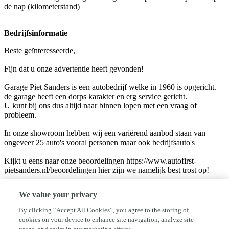
de nap (kilometerstand)
Bedrijfsinformatie
Beste geïnteresseerde,
Fijn dat u onze advertentie heeft gevonden!
Garage Piet Sanders is een autobedrijf welke in 1960 is opgericht.
de garage heeft een dorps karakter en erg service gericht.
U kunt bij ons dus altijd naar binnen lopen met een vraag of
probleem.
In onze showroom hebben wij een variërend aanbod staan van
ongeveer 25 auto's vooral personen maar ook bedrijfsauto's
Kijkt u eens naar onze beoordelingen https://www.autofirst-
pietsanders.nl/beoordelingen hier zijn we namelijk best trost op!
Veel van onze klanten zijn 's avonds en in het weekend opzoek naar
We value your privacy
een andere auto.
Mocht u n.a.v. deze advertentie toch nog vragen hebben, dan zijn
By clicking “Accept All Cookies”, you agree to the storing of
wij ook na openingstijden voor u bereikbaar op telefoonnummer 06-
cookies on your device to enhance site navigation, analyze site
53971418