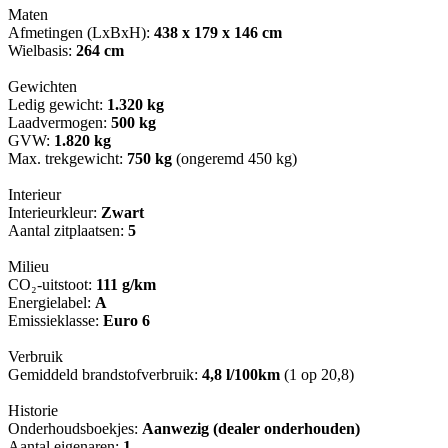
Maten
Afmetingen (LxBxH):
438 x 179 x 146 cm
Wielbasis:
264 cm
Gewichten
Ledig gewicht:
1.320 kg
Laadvermogen:
500 kg
GVW:
1.820 kg
Max. trekgewicht:
750 kg
(ongeremd 450 kg)
Interieur
Interieurkleur:
Zwart
Aantal zitplaatsen:
5
Milieu
CO₂-uitstoot:
111 g/km
Energielabel:
A
Emissieklasse:
Euro 6
Verbruik
Gemiddeld brandstofverbruik:
4,8 l/100km
(1 op 20,8)
Historie
Onderhoudsboekjes:
Aanwezig (dealer onderhouden)
Aantal eigenaren:
1