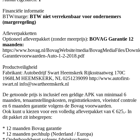
Financiële informatie
BTW/marge:
BTW niet verrekenbaar voor ondernemers
(margeregeling)
Afleverpakketten
Optioneel afleverpakket (zonder meerprijs):
BOVAG Garantie 12
maanden:
https://www.bovag.nl/BovagWebsite/media/BovagMediaFiles/Down
Garantievoorwaarden-Auto-1-2-2018.pdf
Productveiligheid
Fabrikant: Autobedrijf Swart Heemskerk Rijksstraatweg 170C
1968LM HEEMSKERK, NL 0251239099 http://www.autofirst-
swart.nl info@swartheemskerk.nl
De getoonde prijs is inclusief een geldige APK van minimaal 6
maanden, tenaamstellingskosten, registratiekosten, vloeistof controle
en 6 maanden garantie volgens de Bovag voorwaarden.
Ook kunt u kiezen voor een volledig afleverpakket van € 625,- In
dit pakket zit inbegrepen:
* 12 maanden Bovag garantie
* 12 maanden pechhulp (Nederland / Europa)
* Onderhoudsbeurt volgens fabrieksschema