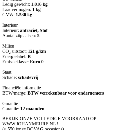
Ledig gewicht:
1.016 kg
Laadvermogen:
1 kg
GVW:
1.530 kg
Interieur
Interieur:
antraciet, Stof
Aantal zitplaatsen:
5
Milieu
CO₂-uitstoot:
121 g/km
Energielabel:
B
Emissieklasse:
Euro 0
Staat
Schade:
schadevrij
Financiële informatie
BTW/marge:
BTW verrekenbaar voor ondernemers
Garantie
Garantie:
12 maanden
BEKIJK ONZE VOLLEDIGE VOORRAAD OP
WWW.JOHANMEURE.NL !
(> 550 jonge BOVAG occasions)