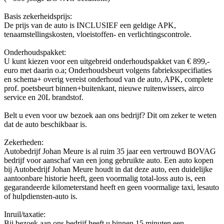
Basis zekerheidsprijs:
De prijs van de auto is INCLUSIEF een geldige APK,
tenaamstellingskosten, vloeistoffen- en verlichtingscontrole.
Onderhoudspakket:
U kunt kiezen voor een uitgebreid onderhoudspakket van € 899,-
euro met daarin o.a; Onderhoudsbeurt volgens fabrieksspecifiaties
en schema+ overig vereist onderhoud van de auto, APK, complete
prof. poetsbeurt binnen+buitenkant, nieuwe ruitenwissers, airco
service en 20L brandstof.
Belt u even voor uw bezoek aan ons bedrijf? Dit om zeker te weten
dat de auto beschikbaar is.
Zekerheden:
Autobedrijf Johan Meure is al ruim 35 jaar een vertrouwd BOVAG
bedrijf voor aanschaf van een jong gebruikte auto. Een auto kopen
bij Autobedrijf Johan Meure houdt in dat deze auto, een duidelijke
aantoonbare historie heeft, geen voormalig total-loss auto is, een
gegarandeerde kilometerstand heeft en geen voormalige taxi, lesauto
of hulpdiensten-auto is.
Inruil/taxatie:
Bij bezoek aan ons bedrijf heeft u binnen 15 minuten een