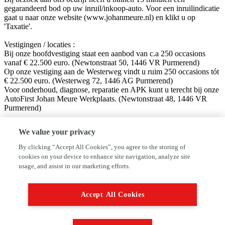
gegarandeerd bod op uw inruil/inkoop-auto. Voor een inruilindicatie
gaat u naar onze website (www.johanmeure.nl) en klikt u op
'Taxatie'.
Vestigingen / locaties :
Bij onze hoofdvestiging staat een aanbod van c.a 250 occasions
vanaf € 22.500 euro. (Newtonstraat 50, 1446 VR Purmerend)
Op onze vestiging aan de Westerweg vindt u ruim 250 occasions tót
€ 22.500 euro. (Westerweg 72, 1446 AG Purmerend)
Voor onderhoud, diagnose, reparatie en APK kunt u terecht bij onze
AutoFirst Johan Meure Werkplaats. (Newtonstraat 48, 1446 VR
Purmerend)
Volg ons op sociale media!
We value your privacy
Facebook: Autobedrijf Johan Meure
Instagram: @autobedrijfjohanmeure
By clicking “Accept All Cookies”, you agree to the storing of
cookies on your device to enhance site navigation, analyze site
Disclaimer:
usage, and assist in our marketing efforts.
Hoewel aan de informatie van deze website de grootst mogelijke
zorg wordt besteed, kan VWE of de adverteerder niet aansprakelijk
worden gesteld voor eventuele onjuiste informatie van welke aard
Accept All Cookies
dan ook. Neem altijd even contact met ons op alvorens uw vertrek
naar ons toe, dan kunnen wij zien of de auto beschikbaar is en deze
voor u klaar zetten.