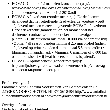
BOVAG Garantie 12 maanden (zonder meerprijs):
https://www.bovag.nl/BovagWebsite/media/BovagMediaFile
Garantievoorwaarden-Auto-1-2-2018.pdf
BOVAG Afleverbeurt (zonder meerprijs): De deelnemer
garandeert dat het betreffende geadverteerde voertuig wordt
afgeleverd met een correct uitgevoerde BOVAG afleverbeurt.
Deze afleverbeurt garandeert, op het moment dat het
deelnemerscontract wordt ondertekend, de navolgende
punten: • Distributieriem minimaal 10.000 km onderhoudsvrij
• Zomer / all season banden minimaal 2,5 mm profiel (indien
afgeleverd op winterbanden dan minimaal 5,5 mm profiel) •
Minimaal 6 maanden apk • Minimaal 6 maanden of 6.000 km
onderhoudsbeurt vrij (wat het eerst komt is bepalend).
BOVAG 40-puntencheck (zonder meerprijs):
https://mijn.bovag.nl/downloads/ondernemerschap/viabovag-
nl/checklist40puntencheck.pdf
Productveiligheid
Fabrikant: Auto Centrum Voorschoten Van Beethovenlaan 67
2253BE VOORSCHOTEN, NL 0715618484 http://www.autofirst-
autocentrumvoorschoten.nl showroom@autocentrumvoorschoten.nl
Overige informatie
Onderhoudsboekjes:
Digitaal