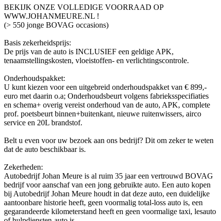
BEKIJK ONZE VOLLEDIGE VOORRAAD OP
WWW.JOHANMEURE.NL !
(> 550 jonge BOVAG occasions)
Basis zekerheidsprijs:
De prijs van de auto is INCLUSIEF een geldige APK,
tenaamstellingskosten, vloeistoffen- en verlichtingscontrole.
Onderhoudspakket:
U kunt kiezen voor een uitgebreid onderhoudspakket van € 899,-
euro met daarin o.a; Onderhoudsbeurt volgens fabrieksspecifiaties
en schema+ overig vereist onderhoud van de auto, APK, complete
prof. poetsbeurt binnen+buitenkant, nieuwe ruitenwissers, airco
service en 20L brandstof.
Belt u even voor uw bezoek aan ons bedrijf? Dit om zeker te weten
dat de auto beschikbaar is.
Zekerheden:
Autobedrijf Johan Meure is al ruim 35 jaar een vertrouwd BOVAG
bedrijf voor aanschaf van een jong gebruikte auto. Een auto kopen
bij Autobedrijf Johan Meure houdt in dat deze auto, een duidelijke
aantoonbare historie heeft, geen voormalig total-loss auto is, een
gegarandeerde kilometerstand heeft en geen voormalige taxi, lesauto
of hulpdiensten-auto is.