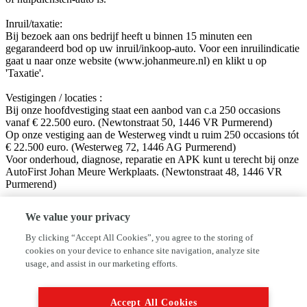
Inruil/taxatie:
Bij bezoek aan ons bedrijf heeft u binnen 15 minuten een
gegarandeerd bod op uw inruil/inkoop-auto. Voor een inruilindicatie
gaat u naar onze website (www.johanmeure.nl) en klikt u op
'Taxatie'.
Vestigingen / locaties :
Bij onze hoofdvestiging staat een aanbod van c.a 250 occasions
vanaf € 22.500 euro. (Newtonstraat 50, 1446 VR Purmerend)
Op onze vestiging aan de Westerweg vindt u ruim 250 occasions tót
€ 22.500 euro. (Westerweg 72, 1446 AG Purmerend)
Voor onderhoud, diagnose, reparatie en APK kunt u terecht bij onze
AutoFirst Johan Meure Werkplaats. (Newtonstraat 48, 1446 VR
Purmerend)
Volg ons op sociale media!
We value your privacy
Facebook: Autobedrijf Johan Meure
Instagram: @autobedrijfjohanmeure
By clicking “Accept All Cookies”, you agree to the storing of
cookies on your device to enhance site navigation, analyze site
Disclaimer:
usage, and assist in our marketing efforts.
Hoewel aan de informatie van deze website de grootst mogelijke
zorg wordt besteed, kan VWE of de adverteerder niet aansprakelijk
worden gesteld voor eventuele onjuiste informatie van welke aard
Accept All Cookies