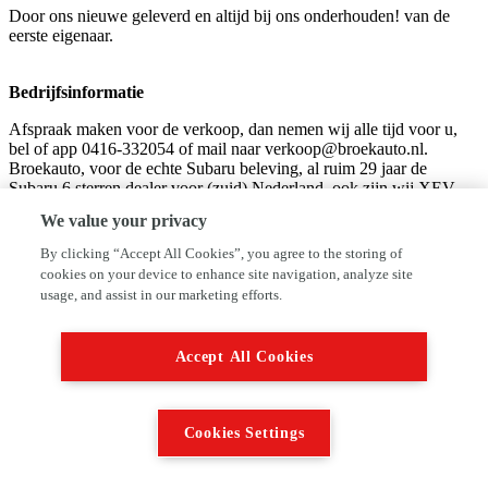
Door ons nieuwe geleverd en altijd bij ons onderhouden! van de
eerste eigenaar.
Bedrijfsinformatie
Afspraak maken voor de verkoop, dan nemen wij alle tijd voor u,
bel of app 0416-332054 of mail naar verkoop@broekauto.nl.
Broekauto, voor de echte Subaru beleving, al ruim 29 jaar de
Subaru 6 sterren dealer voor (zuid) Nederland, ook zijn wij XEV
dealer. ook alle andere merken gebruikte auto's op voorraad en
We value your privacy
Broekauto AutoFirst ook voor onderhoud van alle merken. U vindt
hier ook diverse youngtimers ( Youngtimer@broekauto.nl )
By clicking “Accept All Cookies”, you agree to the storing of
aangezien wij in het verleden 38 jaar Rover/MG dealer zijn geweest.
cookies on your device to enhance site navigation, analyze site
Voor Subaru tuning hebben wij ons eigen huismerk ScoobySport
usage, and assist in our marketing efforts.
kijkt u eens op www.scoobysport.nl of neem contact op voor een
advies op maat, Ook voor een Trekhaakcentrum Waalwijk, en
autoglas bent u bij ons aan het juiste adres. Kom langs en overtuig u
Accept All Cookies
zelf ! Voor een bezichtiging of proefrit kunt u contact opnemen via
verkoop@broekauto.nl of via 0416-332054.Broekauto is ook
Youngtimer Specialist met 59 jaar ervaring voor onderhoud en
reparatie. Voor meer info vraag naar Leon Reijnen of Johan
Cookies Settings
Lodewijks. www.broekauto.nl
Tot ziens in Waalwijk.