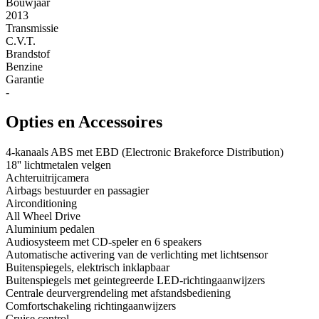
Bouwjaar
2013
Transmissie
C.V.T.
Brandstof
Benzine
Garantie
-
Opties en Accessoires
4-kanaals ABS met EBD (Electronic Brakeforce Distribution)
18'' lichtmetalen velgen
Achteruitrijcamera
Airbags bestuurder en passagier
Airconditioning
All Wheel Drive
Aluminium pedalen
Audiosysteem met CD-speler en 6 speakers
Automatische activering van de verlichting met lichtsensor
Buitenspiegels, elektrisch inklapbaar
Buitenspiegels met geintegreerde LED-richtingaanwijzers
Centrale deurvergrendeling met afstandsbediening
Comfortschakeling richtingaanwijzers
Cruise control