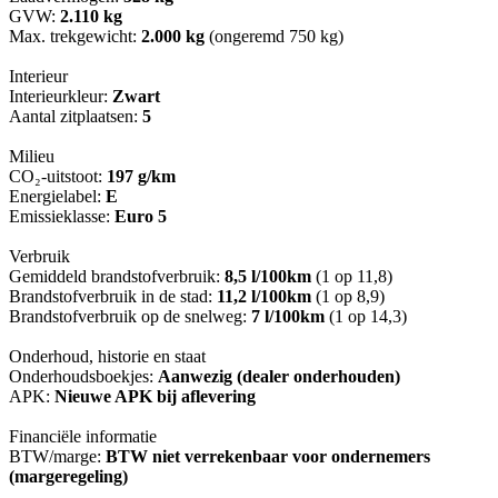
GVW:
2.110 kg
Max. trekgewicht:
2.000 kg
(ongeremd 750 kg)
Interieur
Interieurkleur:
Zwart
Aantal zitplaatsen:
5
Milieu
CO₂-uitstoot:
197 g/km
Energielabel:
E
Emissieklasse:
Euro 5
Verbruik
Gemiddeld brandstofverbruik:
8,5 l/100km
(1 op 11,8)
Brandstofverbruik in de stad:
11,2 l/100km
(1 op 8,9)
Brandstofverbruik op de snelweg:
7 l/100km
(1 op 14,3)
Onderhoud, historie en staat
Onderhoudsboekjes:
Aanwezig (dealer onderhouden)
APK:
Nieuwe APK bij aflevering
Financiële informatie
BTW/marge:
BTW niet verrekenbaar voor ondernemers
(margeregeling)