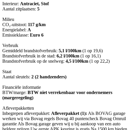
Interieur:
Antraciet, Stof
Aantal zitplaatsen:
5
Milieu
CO₂-uitstoot:
117 g/km
Energielabel:
A
Emissieklasse:
Euro 6
Verbruik
Gemiddeld brandstofverbruik:
5,1 l/100km
(1 op 19,6)
Brandstofverbruik in de stad:
6,2 l/100km
(1 op 16,1)
Brandstofverbruik op de snelweg:
4,5 l/100km
(1 op 22,2)
Staat
Aantal sleutels:
2 (2 handzenders)
Financiële informatie
BTW/marge:
BTW niet verrekenbaar voor ondernemers
(margeregeling)
Afleverpakketten
Inbegrepen afleverpakket:
Afleverpakket (1):
Als BOVAG garage
werken wij via Bovag regels Bovag 40 puntencheck Bovag Omruil
garantie Als Bovag garage geven wij u bij aankoop van een auto
heldere prijzen Uw eerste APK keuring is gratis Na 1500 km bieden