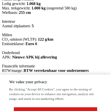
Ledig gewicht:
1.068 kg
Max. trekgewicht:
1.000 kg
(ongeremd 580 kg)
Wielbasis:
255 cm
Interieur
Aantal zitplaatsen:
5
Milieu
CO₂-uitstoot (WLTP):
122 g/km
Emissieklasse:
Euro 6
Onderhoud
APK:
Nieuwe APK bij aflevering
Financiële informatie
BTW/marge:
BTW verrekenbaar voor ondernemers
Garantie
We value your privacy
BOVAG 40-Puntencheck:
Ja
BOVAG Afleverbeurt:
Ja
By clicking “Accept All Cookies”, you agree to the storing of
cookies on your device to enhance site navigation, analyze site
Afleverpakketten
usage, and assist in our marketing efforts.
Optioneel afleverpakket (€ 950): All-In rijklaar pakket
Dit afleverpakket bevat: BOVAG garantie (12 maanden); BOVAG
40-Puntencheck; BOVAG Afleverbeurt; Nieuwe APK; 12 Maanden