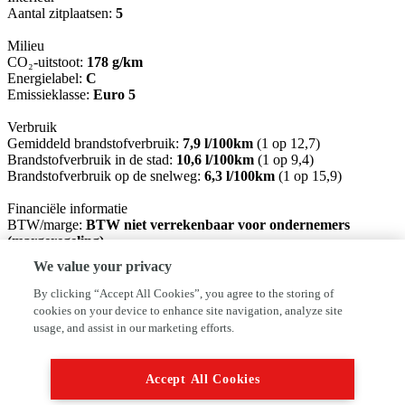
Aantal zitplaatsen:
5
Milieu
CO₂-uitstoot:
178 g/km
Energielabel:
C
Emissieklasse:
Euro 5
Verbruik
Gemiddeld brandstofverbruik:
7,9 l/100km
(1 op 12,7)
Brandstofverbruik in de stad:
10,6 l/100km
(1 op 9,4)
Brandstofverbruik op de snelweg:
6,3 l/100km
(1 op 15,9)
Financiële informatie
BTW/marge:
BTW niet verrekenbaar voor ondernemers
(margeregeling)
We value your privacy
Basis pakket: Nieuwe APK, vloeistoffen controle. (inbegrepen)
Rodam pakket: Nieuwe APK, servicebeurt, 1/2 tank brandstof en 6
By clicking “Accept All Cookies”, you agree to the storing of
maanden BOVAG garantie €395,-
cookies on your device to enhance site navigation, analyze site
usage, and assist in our marketing efforts.
Ondanks het feit dat iedere advertentie met zorg door ons wordt
samengesteld, is het altijd mogelijk dat deze licht afwijken.
Controleer daarom altijd of de opties die voor u van doorslaggevend
Accept All Cookies
belang zijn, daadwerkelijk op de auto zitten. Autoservice RoDam
kan hier achteraf niet voor aansprakelijk gesteld worden.