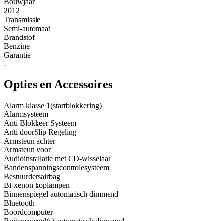
Bouwjaar
2012
Transmissie
Semi-automaat
Brandstof
Benzine
Garantie
-
Opties en Accessoires
Alarm klasse 1(startblokkering)
Alarmsysteem
Anti Blokkeer Systeem
Anti doorSlip Regeling
Armsteun achter
Armsteun voor
Audioinstallatie met CD-wisselaar
Bandenspanningscontrolesysteem
Bestuurdersairbag
Bi-xenon koplampen
Binnenspiegel automatisch dimmend
Bluetooth
Boordcomputer
Buitenspiegel(s) automatisch dimmend