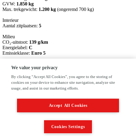
GVW:
1.850 kg
Max. trekgewicht:
1.200 kg
(ongeremd 700 kg)
Interieur
Aantal zitplaatsen:
5
Milieu
CO₂-uitstoot:
139 g/km
Energielabel:
C
Emissieklasse:
Euro 5
Verbruik
We value your privacy
Gemiddeld brandstofverbruik:
5,9 l/100km
(1 op 16,9)
Brandstofverbruik in de stad:
7,3 l/100km
(1 op 13,7)
By clicking “Accept All Cookies”, you agree to the storing of
Brandstofverbruik op de snelweg:
5,1 l/100km
(1 op 19,6)
cookies on your device to enhance site navigation, analyze site
usage, and assist in our marketing efforts.
Onderhoud, historie en staat
100% Onderhouden:
Ja (kwaliteitslabel aanwezig)
Aantal eigenaren:
2
Accept All Cookies
APK:
Nieuwe APK bij aflevering
Productveiligheid
Fabrikant: De Hogebrink Hogebrink 15 7468CB ENTER, NL
Cookies Settings
0547-381475 http://www.autofirst-dehogebrink.nl
info@dehogebrink.nl