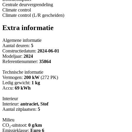
Centrale deurvergrendeling
Climate control
Climate control (L/R gescheiden)
Extra informatie
Algemene informatie
Aantal deuren:
5
Constructiedatum:
2024-06-01
Modeljaar:
2024
Referentienummer:
35864
Technische informatie
Vermogen:
200 kW
(272 PK)
Ledig gewicht:
1 kg
Accu:
69 kWh
Interieur
Interieur:
antraciet, Stof
Aantal zitplaatsen:
5
Milieu
CO₂-uitstoot:
0 g/km
Emissieklasse:
Euro 6