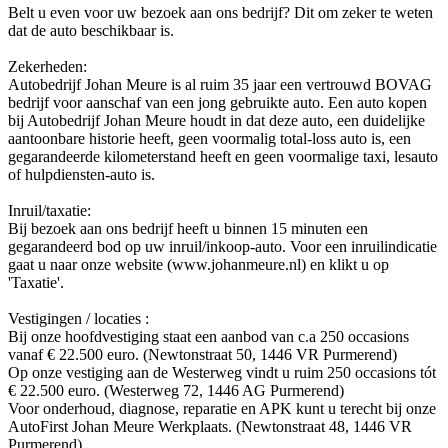
Belt u even voor uw bezoek aan ons bedrijf? Dit om zeker te weten
dat de auto beschikbaar is.
Zekerheden:
Autobedrijf Johan Meure is al ruim 35 jaar een vertrouwd BOVAG
bedrijf voor aanschaf van een jong gebruikte auto. Een auto kopen
bij Autobedrijf Johan Meure houdt in dat deze auto, een duidelijke
aantoonbare historie heeft, geen voormalig total-loss auto is, een
gegarandeerde kilometerstand heeft en geen voormalige taxi, lesauto
of hulpdiensten-auto is.
Inruil/taxatie:
Bij bezoek aan ons bedrijf heeft u binnen 15 minuten een
gegarandeerd bod op uw inruil/inkoop-auto. Voor een inruilindicatie
gaat u naar onze website (www.johanmeure.nl) en klikt u op
'Taxatie'.
Vestigingen / locaties :
Bij onze hoofdvestiging staat een aanbod van c.a 250 occasions
vanaf € 22.500 euro. (Newtonstraat 50, 1446 VR Purmerend)
Op onze vestiging aan de Westerweg vindt u ruim 250 occasions tót
€ 22.500 euro. (Westerweg 72, 1446 AG Purmerend)
Voor onderhoud, diagnose, reparatie en APK kunt u terecht bij onze
AutoFirst Johan Meure Werkplaats. (Newtonstraat 48, 1446 VR
Purmerend)