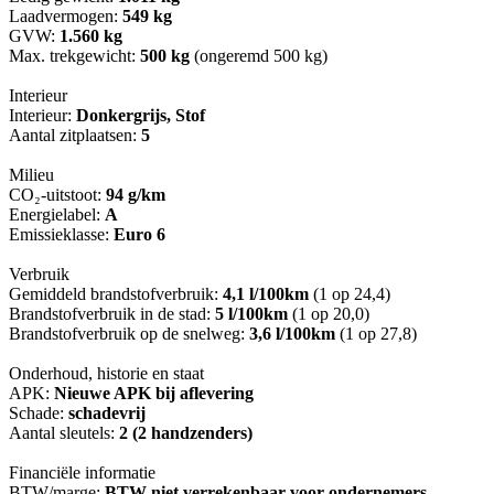
Laadvermogen:
549 kg
GVW:
1.560 kg
Max. trekgewicht:
500 kg
(ongeremd 500 kg)
Interieur
Interieur:
Donkergrijs, Stof
Aantal zitplaatsen:
5
Milieu
CO₂-uitstoot:
94 g/km
Energielabel:
A
Emissieklasse:
Euro 6
Verbruik
Gemiddeld brandstofverbruik:
4,1 l/100km
(1 op 24,4)
Brandstofverbruik in de stad:
5 l/100km
(1 op 20,0)
Brandstofverbruik op de snelweg:
3,6 l/100km
(1 op 27,8)
Onderhoud, historie en staat
APK:
Nieuwe APK bij aflevering
Schade:
schadevrij
Aantal sleutels:
2 (2 handzenders)
Financiële informatie
BTW/marge:
BTW niet verrekenbaar voor ondernemers