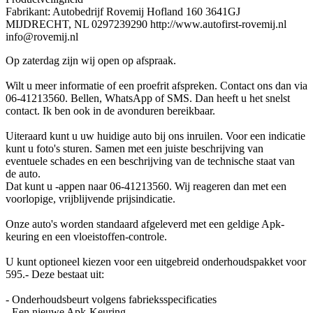
Fabrikant: Autobedrijf Rovemij Hofland 160 3641GJ
MIJDRECHT, NL 0297239290 http://www.autofirst-rovemij.nl
info@rovemij.nl
Op zaterdag zijn wij open op afspraak.
Wilt u meer informatie of een proefrit afspreken. Contact ons dan via
06-41213560. Bellen, WhatsApp of SMS. Dan heeft u het snelst
contact. Ik ben ook in de avonduren bereikbaar.
Uiteraard kunt u uw huidige auto bij ons inruilen. Voor een indicatie
kunt u foto's sturen. Samen met een juiste beschrijving van
eventuele schades en een beschrijving van de technische staat van
de auto.
Dat kunt u -appen naar 06-41213560. Wij reageren dan met een
voorlopige, vrijblijvende prijsindicatie.
Onze auto's worden standaard afgeleverd met een geldige Apk-
keuring en een vloeistoffen-controle.
U kunt optioneel kiezen voor een uitgebreid onderhoudspakket voor
595.- Deze bestaat uit:
- Onderhoudsbeurt volgens fabrieksspecificaties
- Een nieuwe Apk-Keuring