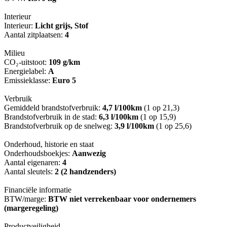
Interieur
Interieur:
Licht grijs, Stof
Aantal zitplaatsen:
4
Milieu
CO₂-uitstoot:
109 g/km
Energielabel:
A
Emissieklasse:
Euro 5
Verbruik
Gemiddeld brandstofverbruik:
4,7 l/100km
(1 op 21,3)
Brandstofverbruik in de stad:
6,3 l/100km
(1 op 15,9)
Brandstofverbruik op de snelweg:
3,9 l/100km
(1 op 25,6)
Onderhoud, historie en staat
Onderhoudsboekjes:
Aanwezig
Aantal eigenaren:
4
Aantal sleutels:
2 (2 handzenders)
Financiële informatie
BTW/marge:
BTW niet verrekenbaar voor ondernemers
(margeregeling)
Productveiligheid