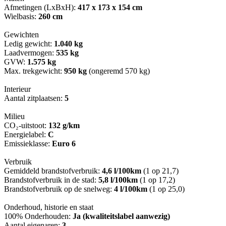
Afmetingen (LxBxH):
417 x 173 x 154 cm
Wielbasis:
260 cm
Gewichten
Ledig gewicht:
1.040 kg
Laadvermogen:
535 kg
GVW:
1.575 kg
Max. trekgewicht:
950 kg
(ongeremd 570 kg)
Interieur
Aantal zitplaatsen:
5
Milieu
CO₂-uitstoot:
132 g/km
Energielabel:
C
Emissieklasse:
Euro 6
Verbruik
Gemiddeld brandstofverbruik:
4,6 l/100km
(1 op 21,7)
Brandstofverbruik in de stad:
5,8 l/100km
(1 op 17,2)
Brandstofverbruik op de snelweg:
4 l/100km
(1 op 25,0)
Onderhoud, historie en staat
100% Onderhouden:
Ja (kwaliteitslabel aanwezig)
Aantal eigenaren:
3