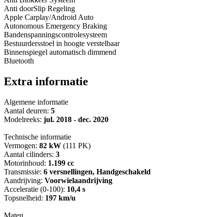
Anti doorSlip Regeling
Apple Carplay/Android Auto
Autonomous Emergency Braking
Bandenspanningscontrolesysteem
Bestuurdersstoel in hoogte verstelbaar
Binnenspiegel automatisch dimmend
Bluetooth
Extra informatie
Algemene informatie
Aantal deuren:
5
Modelreeks:
jul. 2018 - dec. 2020
Technische informatie
Vermogen:
82 kW
(111 PK)
Aantal cilinders:
3
Motorinhoud:
1.199 cc
Transmissie:
6 versnellingen, Handgeschakeld
Aandrijving:
Voorwielaandrijving
Acceleratie (0-100):
10,4 s
Topsnelheid:
197 km/u
Maten