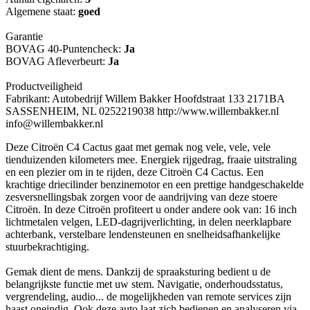
Algemene staat:
goed
Garantie
BOVAG 40-Puntencheck:
Ja
BOVAG Afleverbeurt:
Ja
Productveiligheid
Fabrikant: Autobedrijf Willem Bakker Hoofdstraat 133 2171BA
SASSENHEIM, NL 0252219038 http://www.willembakker.nl
info@willembakker.nl
Deze Citroën C4 Cactus gaat met gemak nog vele, vele, vele
tienduizenden kilometers mee. Energiek rijgedrag, fraaie uitstraling
en een plezier om in te rijden, deze Citroën C4 Cactus. Een
krachtige driecilinder benzinemotor en een prettige handgeschakelde
zesversnellingsbak zorgen voor de aandrijving van deze stoere
Citroën. In deze Citroën profiteert u onder andere ook van: 16 inch
lichtmetalen velgen, LED-dagrijverlichting, in delen neerklapbare
achterbank, verstelbare lendensteunen en snelheidsafhankelijke
stuurbekrachtiging.
Gemak dient de mens. Dankzij de spraaksturing bedient u de
belangrijkste functie met uw stem. Navigatie, onderhoudsstatus,
vergrendeling, audio... de mogelijkheden van remote services zijn
haast oneindig. Ook deze auto laat zich bedienen en analyseren via