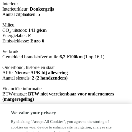
Interieur
Interieurkleur:
Donkergrijs
Aantal zitplaatsen:
5
Milieu
CO₂-uitstoot:
141 g/km
Energielabel:
E
Emissieklasse:
Euro 6
Verbruik
Gemiddeld brandstofverbruik:
6,2 l/100km
(1 op 16,1)
Onderhoud, historie en staat
APK:
Nieuwe APK bij aflevering
Aantal sleutels:
2 (2 handzenders)
Financiële informatie
BTW/marge:
BTW niet verrekenbaar voor ondernemers
(margeregeling)
Garantie
We value your privacy
BOVAG Afleverbeurt:
Ja
By clicking “Accept All Cookies”, you agree to the storing of
Afleverpakketten
cookies on your device to enhance site navigation, analyze site
Inbegrepen afleverpakket (à € 250): Afleverpakket (1)