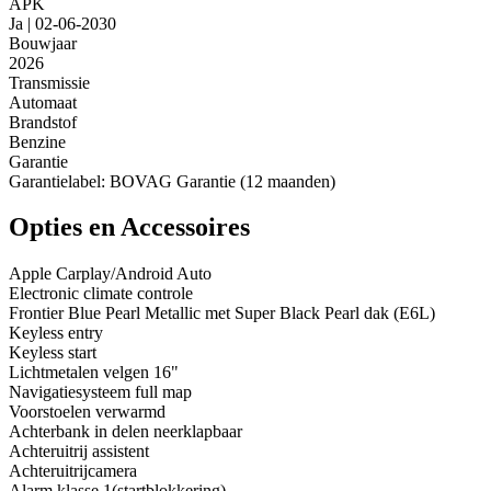
APK
Ja | 02-06-2030
Bouwjaar
2026
Transmissie
Automaat
Brandstof
Benzine
Garantie
Garantielabel: BOVAG Garantie (12 maanden)
Opties en Accessoires
Apple Carplay/Android Auto
Electronic climate controle
Frontier Blue Pearl Metallic met Super Black Pearl dak (E6L)
Keyless entry
Keyless start
Lichtmetalen velgen 16"
Navigatiesysteem full map
Voorstoelen verwarmd
Achterbank in delen neerklapbaar
Achteruitrij assistent
Achteruitrijcamera
Alarm klasse 1(startblokkering)