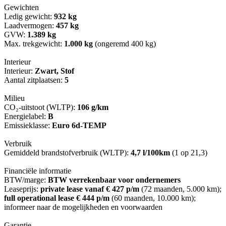
Gewichten
Ledig gewicht:
932 kg
Laadvermogen:
457 kg
GVW:
1.389 kg
Max. trekgewicht:
1.000 kg
(ongeremd 400 kg)
Interieur
Interieur:
Zwart, Stof
Aantal zitplaatsen:
5
Milieu
CO₂-uitstoot (WLTP):
106 g/km
Energielabel:
B
Emissieklasse:
Euro 6d-TEMP
Verbruik
Gemiddeld brandstofverbruik (WLTP):
4,7 l/100km
(1 op 21,3)
Financiële informatie
BTW/marge:
BTW verrekenbaar voor ondernemers
Leaseprijs:
private lease vanaf € 427 p/m
(72 maanden, 5.000 km);
full operational lease € 444 p/m
(60 maanden, 10.000 km);
informeer naar de mogelijkheden en voorwaarden
Garantie