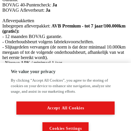
BOVAG 40-Puntencheck:
Ja
BOVAG Afleverbeurt:
Ja
Afleverpakketten
Inbegrepen afleverpakket:
AVB Premium - tot 7 jaar/100.000km
(gratis!):
- 12 maanden BOVAG garantie.
- Onderhoudsbeurt volgens fabrieksvoorschriften.
- Slijtagedelen vervangen (de norm is dat deze minimaal 10.000km
meegaan of tot de volgende onderhoudsbeurt, afhankelijk van wat
het eerste bereikt wordt).
- Nieuwe APK / minimaal 1 jaar.
- Wassen / Poetsen. - Half volle tank brandstof en in geval van
We value your privacy
elektrische auto's een volle accu.
By clicking “Accept All Cookies”, you agree to the storing of
Bekijk www.versteegbuurman.com/rijklaar voor meer informatie en
cookies on your device to enhance site navigation, analyze site
veelgestelde vragen.
usage, and assist in our marketing efforts.
Dit afleverpakket bevat: BOVAG garantie (12 maanden); BOVAG
40-Puntencheck; BOVAG Afleverbeurt
Accept All Cookies
Productveiligheid
EU verantwoordelijke: BV Nimag Postbus 77 4130 EB Vianen, NL
0347-349749 http://www.suzuki.nl contact@louwmangroup.nl
Cookies Settings