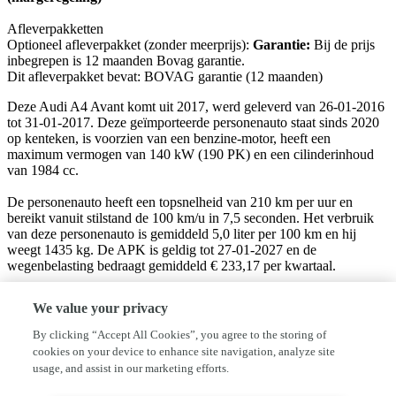
Afleverpakketten
Optioneel afleverpakket (zonder meerprijs):
Garantie:
Bij de prijs
inbegrepen is 12 maanden Bovag garantie.
Dit afleverpakket bevat: BOVAG garantie (12 maanden)
Deze Audi A4 Avant komt uit 2017, werd geleverd van 26-01-2016
tot 31-01-2017. Deze geïmporteerde personenauto staat sinds 2020
op kenteken, is voorzien van een benzine-motor, heeft een
maximum vermogen van 140 kW (190 PK) en een cilinderinhoud
van 1984 cc.
De personenauto heeft een topsnelheid van 210 km per uur en
bereikt vanuit stilstand de 100 km/u in 7,5 seconden. Het verbruik
van deze personenauto is gemiddeld 5,0 liter per 100 km en hij
weegt 1435 kg. De APK is geldig tot 27-01-2027 en de
wegenbelasting bedraagt gemiddeld € 233,17 per kwartaal.
De afleveringskosten zijn €495,- en is inclusief een
We value your privacy
onderhoudsbeurt, nieuwe APK keuring, en een volledige re-
conditionering.
By clicking “Accept All Cookies”, you agree to the storing of
cookies on your device to enhance site navigation, analyze site
Autobedrijf Bikker is een onafhankelijk autobedrijf gespecialiseerd
usage, and assist in our marketing efforts.
in de verkoop van betrouwbare jong gebruikte en nieuwe auto's.
onze auto’s zijn voorzien van Nationale Autopas en