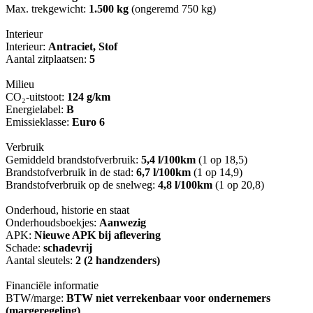
Max. trekgewicht:
1.500 kg
(ongeremd 750 kg)
Interieur
Interieur:
Antraciet, Stof
Aantal zitplaatsen:
5
Milieu
CO₂-uitstoot:
124 g/km
Energielabel:
B
Emissieklasse:
Euro 6
Verbruik
Gemiddeld brandstofverbruik:
5,4 l/100km
(1 op 18,5)
Brandstofverbruik in de stad:
6,7 l/100km
(1 op 14,9)
Brandstofverbruik op de snelweg:
4,8 l/100km
(1 op 20,8)
Onderhoud, historie en staat
Onderhoudsboekjes:
Aanwezig
APK:
Nieuwe APK bij aflevering
Schade:
schadevrij
Aantal sleutels:
2 (2 handzenders)
Financiële informatie
BTW/marge:
BTW niet verrekenbaar voor ondernemers
(margeregeling)