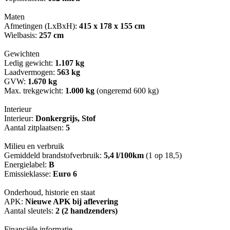
Maten
Afmetingen (LxBxH):
415 x 178 x 155 cm
Wielbasis:
257 cm
Gewichten
Ledig gewicht:
1.107 kg
Laadvermogen:
563 kg
GVW:
1.670 kg
Max. trekgewicht:
1.000 kg
(ongeremd 600 kg)
Interieur
Interieur:
Donkergrijs, Stof
Aantal zitplaatsen:
5
Milieu en verbruik
Gemiddeld brandstofverbruik:
5,4 l/100km
(1 op 18,5)
Energielabel:
B
Emissieklasse:
Euro 6
Onderhoud, historie en staat
APK:
Nieuwe APK bij aflevering
Aantal sleutels:
2 (2 handzenders)
Financiële informatie