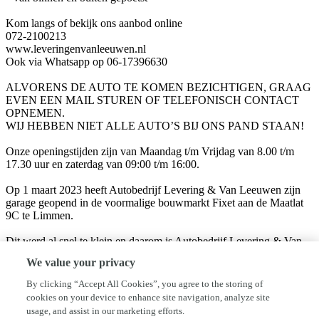
Kom langs of bekijk ons aanbod online
072-2100213
www.leveringenvanleeuwen.nl
Ook via Whatsapp op 06-17396630
ALVORENS DE AUTO TE KOMEN BEZICHTIGEN, GRAAG
EVEN EEN MAIL STUREN OF TELEFONISCH CONTACT
OPNEMEN.
WIJ HEBBEN NIET ALLE AUTO’S BIJ ONS PAND STAAN!
Onze openingstijden zijn van Maandag t/m Vrijdag van 8.00 t/m
17.30 uur en zaterdag van 09:00 t/m 16:00.
Op 1 maart 2023 heeft Autobedrijf Levering & Van Leeuwen zijn
garage geopend in de voormalige bouwmarkt Fixet aan de Maatlat
9C te Limmen.
Dit werd al snel te klein en daarom is Autobedrijf Levering & Van
Leeuwen op 26 augustus 2024 verhuisd naar een groter pand op een
We value your privacy
goed bereikbare plek: Rijksweg 50 in Limmen. Eigenaren Koen van
Leeuwen en Jeroen Levering heten u van harte welkom in ons
By clicking “Accept All Cookies”, you agree to the storing of
nieuw én hypermodern mobiliteitscentrum.
cookies on your device to enhance site navigation, analyze site
usage, and assist in our marketing efforts.
Het kenmerk van onze allround vakgarage is de laagdrempelige