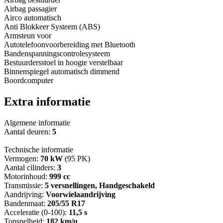
Airbag passagier
Airco automatisch
Anti Blokkeer Systeem (ABS)
Armsteun voor
Autotelefoonvoorbereiding met Bluetooth
Bandenspanningscontrolesysteem
Bestuurdersstoel in hoogte verstelbaar
Binnenspiegel automatisch dimmend
Boordcomputer
Extra informatie
Algemene informatie
Aantal deuren:
5
Technische informatie
Vermogen:
70 kW
(95 PK)
Aantal cilinders:
3
Motorinhoud:
999 cc
Transmissie:
5 versnellingen, Handgeschakeld
Aandrijving:
Voorwielaandrijving
Bandenmaat:
205/55 R17
Acceleratie (0-100):
11,5 s
Topsnelheid:
182 km/u