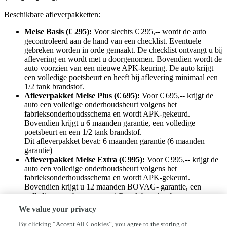
Beschikbare afleverpakketten:
Melse Basis (€ 295):
Voor slechts € 295,-- wordt de auto
gecontroleerd aan de hand van een checklist. Eventuele
gebreken worden in orde gemaakt. De checklist ontvangt u bij
aflevering en wordt met u doorgenomen. Bovendien wordt de
auto voorzien van een nieuwe APK-keuring. De auto krijgt
een volledige poetsbeurt en heeft bij aflevering minimaal een
1/2 tank brandstof.
Afleverpakket Melse Plus (€ 695):
Voor € 695,-- krijgt de
auto een volledige onderhoudsbeurt volgens het
fabrieksonderhoudsschema en wordt APK-gekeurd.
Bovendien krijgt u 6 maanden garantie, een volledige
poetsbeurt en een 1/2 tank brandstof.
Dit afleverpakket bevat: 6 maanden garantie (6 maanden
garantie)
Afleverpakket Melse Extra (€ 995):
Voor € 995,-- krijgt de
auto een volledige onderhoudsbeurt volgens het
fabrieksonderhoudsschema en wordt APK-gekeurd.
Bovendien krijgt u 12 maanden BOVAG- garantie, een
volledige poetsbeurt en een 1/2 tank brandstof.
Dit afleverpakket bevat: Bovag garantie (12 maanden
We value your privacy
garantie)
By clicking “Accept All Cookies”, you agree to the storing of