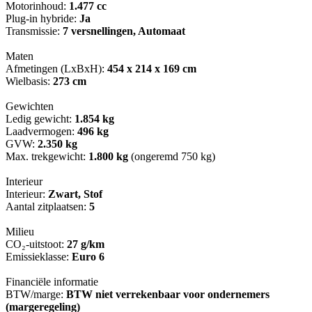
Motorinhoud:
1.477 cc
Plug-in hybride:
Ja
Transmissie:
7 versnellingen, Automaat
Maten
Afmetingen (LxBxH):
454 x 214 x 169 cm
Wielbasis:
273 cm
Gewichten
Ledig gewicht:
1.854 kg
Laadvermogen:
496 kg
GVW:
2.350 kg
Max. trekgewicht:
1.800 kg
(ongeremd 750 kg)
Interieur
Interieur:
Zwart, Stof
Aantal zitplaatsen:
5
Milieu
CO₂-uitstoot:
27 g/km
Emissieklasse:
Euro 6
Financiële informatie
BTW/marge:
BTW niet verrekenbaar voor ondernemers
(margeregeling)