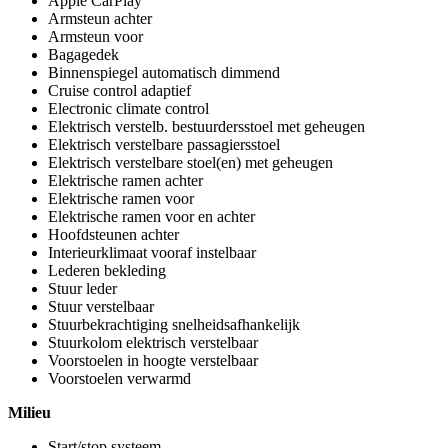
Apple CarPlay
Armsteun achter
Armsteun voor
Bagagedek
Binnenspiegel automatisch dimmend
Cruise control adaptief
Electronic climate control
Elektrisch verstelb. bestuurdersstoel met geheugen
Elektrisch verstelbare passagiersstoel
Elektrisch verstelbare stoel(en) met geheugen
Elektrische ramen achter
Elektrische ramen voor
Elektrische ramen voor en achter
Hoofdsteunen achter
Interieurklimaat vooraf instelbaar
Lederen bekleding
Stuur leder
Stuur verstelbaar
Stuurbekrachtiging snelheidsafhankelijk
Stuurkolom elektrisch verstelbaar
Voorstoelen in hoogte verstelbaar
Voorstoelen verwarmd
Milieu
Start/stop systeem