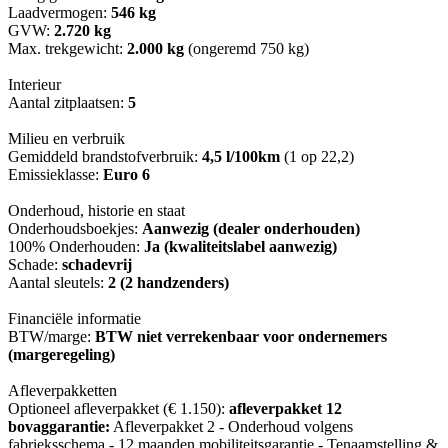
Laadvermogen:
546 kg
GVW:
2.720 kg
Max. trekgewicht:
2.000 kg
(ongeremd 750 kg)
Interieur
Aantal zitplaatsen:
5
Milieu en verbruik
Gemiddeld brandstofverbruik:
4,5 l/100km
(1 op 22,2)
Emissieklasse:
Euro 6
Onderhoud, historie en staat
Onderhoudsboekjes:
Aanwezig (dealer onderhouden)
100% Onderhouden:
Ja (kwaliteitslabel aanwezig)
Schade:
schadevrij
Aantal sleutels:
2 (2 handzenders)
Financiële informatie
BTW/marge:
BTW niet verrekenbaar voor ondernemers
(margeregeling)
Afleverpakketten
Optioneel afleverpakket (€ 1.150):
afleverpakket 12
bovaggarantie:
Afleverpakket 2 - Onderhoud volgens
fabrieksschema - 12 maanden mobiliteitsgarantie - Tenaamstelling &