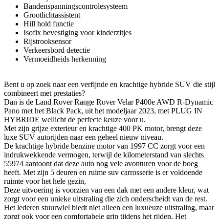
Bandenspanningscontrolesysteem
Grootlichtassistent
Hill hold functie
Isofix bevestiging voor kinderzitjes
Rijstrooksensor
Verkeersbord detectie
Vermoeidheids herkenning
Bent u op zoek naar een verfijnde en krachtige hybride SUV die stijl
combineert met prestaties?
Dan is de Land Rover Range Rover Velar P400e AWD R-Dynamic
Pano met het Black Pack, uit het modeljaar 2023, met PLUG IN
HYBRIDE wellicht de perfecte keuze voor u.
Met zijn grijze exterieur en krachtige 400 PK motor, brengt deze
luxe SUV autorijden naar een geheel nieuw niveau.
De krachtige hybride benzine motor van 1997 CC zorgt voor een
indrukwekkende vermogen, terwijl de kilometerstand van slechts
55974 aantoont dat deze auto nog vele avonturen voor de boeg
heeft. Met zijn 5 deuren en ruime suv carrosserie is er voldoende
ruimte voor het hele gezin,
Deze uitvoering is voorzien van een dak met een andere kleur, wat
zorgt voor een unieke uitstraling die zich onderscheidt van de rest.
Het lederen stuurwiel biedt niet alleen een luxueuze uitstraling, maar
zorgt ook voor een comfortabele grip tijdens het rijden. Het