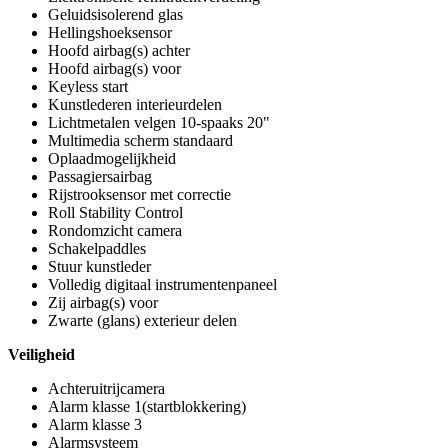
Geluidsisolerend glas
Hellingshoeksensor
Hoofd airbag(s) achter
Hoofd airbag(s) voor
Keyless start
Kunstlederen interieurdelen
Lichtmetalen velgen 10-spaaks 20"
Multimedia scherm standaard
Oplaadmogelijkheid
Passagiersairbag
Rijstrooksensor met correctie
Roll Stability Control
Rondomzicht camera
Schakelpaddles
Stuur kunstleder
Volledig digitaal instrumentenpaneel
Zij airbag(s) voor
Zwarte (glans) exterieur delen
Veiligheid
Achteruitrijcamera
Alarm klasse 1(startblokkering)
Alarm klasse 3
Alarmsysteem