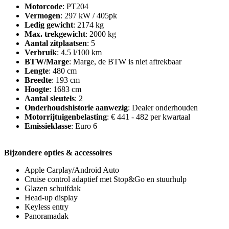
Motorcode
: PT204
Vermogen
: 297 kW / 405pk
Ledig gewicht
: 2174 kg
Max. trekgewicht
: 2000 kg
Aantal zitplaatsen
: 5
Verbruik
: 4.5 l/100 km
BTW/Marge
: Marge, de BTW is niet aftrekbaar
Lengte
: 480 cm
Breedte
: 193 cm
Hoogte
: 1683 cm
Aantal sleutels
: 2
Onderhoudshistorie aanwezig
: Dealer onderhouden
Motorrijtuigenbelasting
: € 441 - 482 per kwartaal
Emissieklasse
: Euro 6
Bijzondere opties & accessoires
Apple Carplay/Android Auto
Cruise control adaptief met Stop&Go en stuurhulp
Glazen schuifdak
Head-up display
Keyless entry
Panoramadak