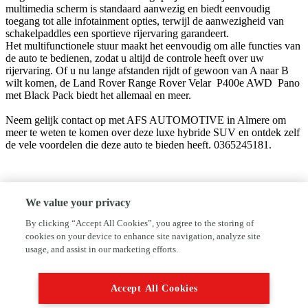
multimedia scherm is standaard aanwezig en biedt eenvoudig
toegang tot alle infotainment opties, terwijl de aanwezigheid van
schakelpaddles een sportieve rijervaring garandeert.
Het multifunctionele stuur maakt het eenvoudig om alle functies van
de auto te bedienen, zodat u altijd de controle heeft over uw
rijervaring. Of u nu lange afstanden rijdt of gewoon van A naar B
wilt komen, de Land Rover Range Rover Velar P400e AWD Pano
met Black Pack biedt het allemaal en meer.
Neem gelijk contact op met AFS AUTOMOTIVE in Almere om
meer te weten te komen over deze luxe hybride SUV en ontdek zelf
de vele voordelen die deze auto te bieden heeft. 0365245181.
AFS Automotive
We value your privacy
Markerkant 15 -14
1314AX Almere
By clicking “Accept All Cookies”, you agree to the storing of
0365245181
cookies on your device to enhance site navigation, analyze site
Sales@afsautomotive.nl
usage, and assist in our marketing efforts.
www.autofirst-salayi.nl/
We hebben ons uiterste best gedaan om alle informatie in deze
Accept All Cookies
advertentie correct weer te geven. Er kunnen echter geen rechten
worden ontleend aan de verstrekte informatie in de advertentie.