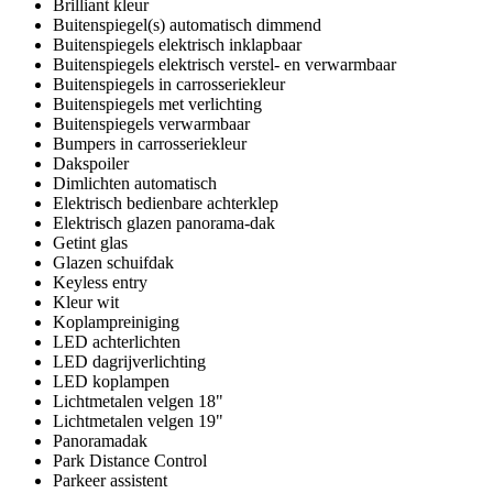
Brilliant kleur
Buitenspiegel(s) automatisch dimmend
Buitenspiegels elektrisch inklapbaar
Buitenspiegels elektrisch verstel- en verwarmbaar
Buitenspiegels in carrosseriekleur
Buitenspiegels met verlichting
Buitenspiegels verwarmbaar
Bumpers in carrosseriekleur
Dakspoiler
Dimlichten automatisch
Elektrisch bedienbare achterklep
Elektrisch glazen panorama-dak
Getint glas
Glazen schuifdak
Keyless entry
Kleur wit
Koplampreiniging
LED achterlichten
LED dagrijverlichting
LED koplampen
Lichtmetalen velgen 18"
Lichtmetalen velgen 19"
Panoramadak
Park Distance Control
Parkeer assistent