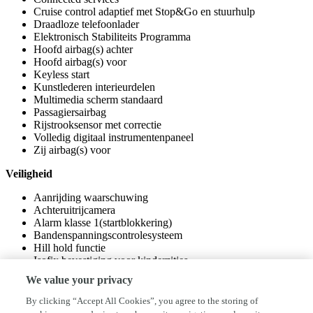
Cruise control adaptief met Stop&Go en stuurhulp
Draadloze telefoonlader
Elektronisch Stabiliteits Programma
Hoofd airbag(s) achter
Hoofd airbag(s) voor
Keyless start
Kunstlederen interieurdelen
Multimedia scherm standaard
Passagiersairbag
Rijstrooksensor met correctie
Volledig digitaal instrumentenpaneel
Zij airbag(s) voor
Veiligheid
Aanrijding waarschuwing
Achteruitrijcamera
Alarm klasse 1(startblokkering)
Bandenspanningscontrolesysteem
Hill hold functie
Isofix bevestiging voor kinderzitjes
Vermoeidheids herkenning
We value your privacy
By clicking “Accept All Cookies”, you agree to the storing of