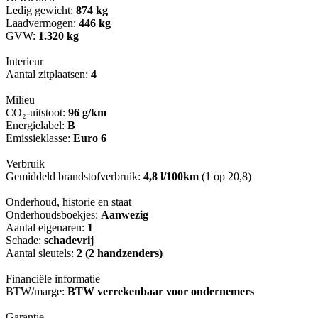
Ledig gewicht:
874 kg
Laadvermogen:
446 kg
GVW:
1.320 kg
Interieur
Aantal zitplaatsen:
4
Milieu
CO₂-uitstoot:
96 g/km
Energielabel:
B
Emissieklasse:
Euro 6
Verbruik
Gemiddeld brandstofverbruik:
4,8 l/100km
(1 op 20,8)
Onderhoud, historie en staat
Onderhoudsboekjes:
Aanwezig
Aantal eigenaren:
1
Schade:
schadevrij
Aantal sleutels:
2 (2 handzenders)
Financiële informatie
BTW/marge:
BTW verrekenbaar voor ondernemers
Garantie