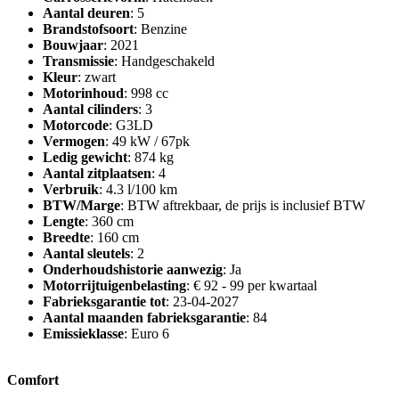
Aantal deuren
: 5
Brandstofsoort
: Benzine
Bouwjaar
: 2021
Transmissie
: Handgeschakeld
Kleur
: zwart
Motorinhoud
: 998 cc
Aantal cilinders
: 3
Motorcode
: G3LD
Vermogen
: 49 kW / 67pk
Ledig gewicht
: 874 kg
Aantal zitplaatsen
: 4
Verbruik
: 4.3 l/100 km
BTW/Marge
: BTW aftrekbaar, de prijs is inclusief BTW
Lengte
: 360 cm
Breedte
: 160 cm
Aantal sleutels
: 2
Onderhoudshistorie aanwezig
: Ja
Motorrijtuigenbelasting
: € 92 - 99 per kwartaal
Fabrieksgarantie tot
: 23-04-2027
Aantal maanden fabrieksgarantie
: 84
Emissieklasse
: Euro 6
Comfort