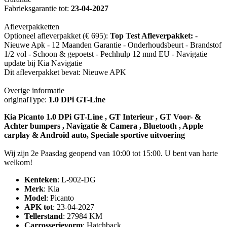
Fabrieksgarantie tot:
23-04-2027
Afleverpakketten
Optioneel afleverpakket (€ 695):
Top Test Afleverpakket:
-
Nieuwe Apk - 12 Maanden Garantie - Onderhoudsbeurt - Brandstof
1/2 vol - Schoon & gepoetst - Pechhulp 12 mnd EU - Navigatie
update bij Kia Navigatie
Dit afleverpakket bevat: Nieuwe APK
Overige informatie
originalType:
1.0 DPi GT-Line
Kia Picanto 1.0 DPi GT-Line , GT Interieur , GT Voor- &
Achter bumpers , Navigatie & Camera , Bluetooth , Apple
carplay & Android auto, Speciale sportive uitvoering
Wij zijn 2e Paasdag geopend van 10:00 tot 15:00. U bent van harte
welkom!
Kenteken
: L-902-DG
Merk
: Kia
Model
: Picanto
APK tot
: 23-04-2027
Tellerstand
: 27984 KM
Carrosserievorm
: Hatchback