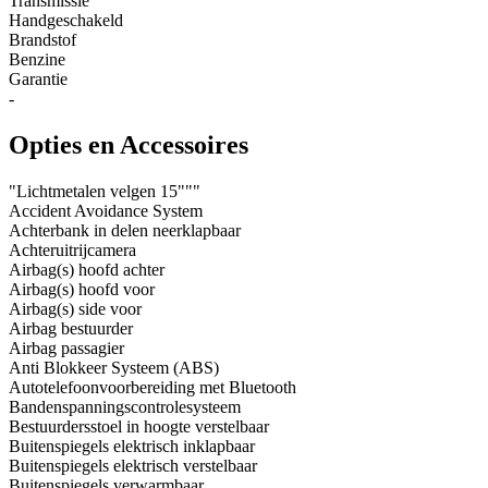
Transmissie
Handgeschakeld
Brandstof
Benzine
Garantie
-
Opties en Accessoires
"Lichtmetalen velgen 15"""
Accident Avoidance System
Achterbank in delen neerklapbaar
Achteruitrijcamera
Airbag(s) hoofd achter
Airbag(s) hoofd voor
Airbag(s) side voor
Airbag bestuurder
Airbag passagier
Anti Blokkeer Systeem (ABS)
Autotelefoonvoorbereiding met Bluetooth
Bandenspanningscontrolesysteem
Bestuurdersstoel in hoogte verstelbaar
Buitenspiegels elektrisch inklapbaar
Buitenspiegels elektrisch verstelbaar
Buitenspiegels verwarmbaar