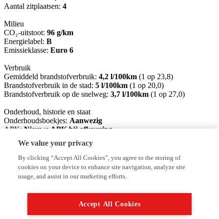
Aantal zitplaatsen:
4
Milieu
CO₂-uitstoot:
96 g/km
Energielabel:
B
Emissieklasse:
Euro 6
Verbruik
Gemiddeld brandstofverbruik:
4,2 l/100km
(1 op 23,8)
Brandstofverbruik in de stad:
5 l/100km
(1 op 20,0)
Brandstofverbruik op de snelweg:
3,7 l/100km
(1 op 27,0)
Onderhoud, historie en staat
Onderhoudsboekjes:
Aanwezig
APK:
Nieuwe APK bij aflevering
Aantal sleutels:
2 (2 handzenders)
We value your privacy
Financiële informatie
By clicking “Accept All Cookies”, you agree to the storing of
BTW/marge:
BTW verrekenbaar voor ondernemers
cookies on your device to enhance site navigation, analyze site
usage, and assist in our marketing efforts.
Auto Sijben Neerkant staat voor meer dan 50 jaar ervaring. Wij
hebben altijd een leuke voorraad in onze showroom staan. Wij
verwelkomen U graag in onze showroom tijdens de openingstijden ,
Accept All Cookies
op afspraak kunt U ook buiten onze openingstijden bij ons terecht .
U kunt ons bereiken op 077-4661706, u kunt ook eventueel een